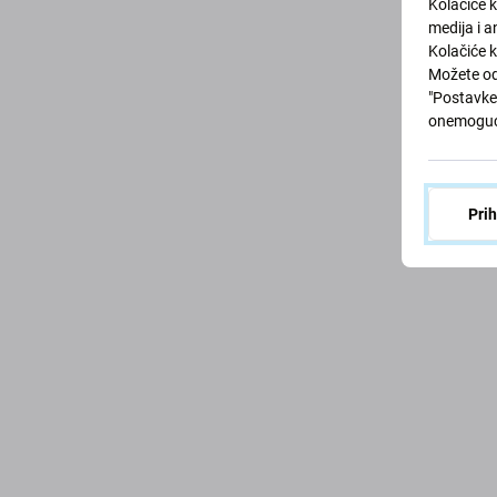
Kolačiće 
medija i a
Kolačiće k
Možete od
"Postavke 
Odaber
onemoguć
Pri