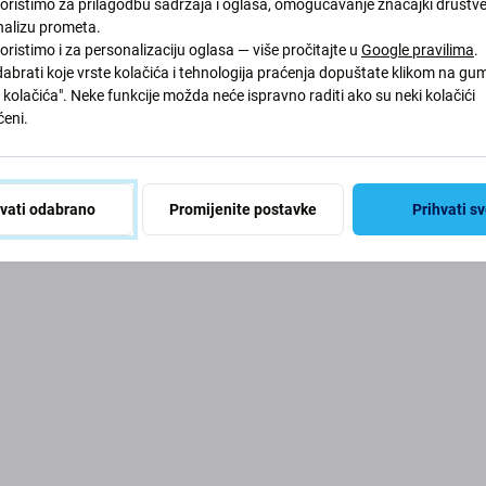
koristimo za prilagodbu sadržaja i oglasa, omogućavanje značajki društv
Vaša košarica je prazna
nalizu prometa.
oristimo i za personalizaciju oglasa — više pročitajte u
Google pravilima
.
abrati koje vrste kolačića i tehnologija praćenja dopuštate klikom na gu
kolačića". Neke funkcije možda neće ispravno raditi ako su neki kolačići
ite proizvode koje volite ili se prijavite da biste vidjeli svoj popis
eni.
Počni kupovati
Prijava
hvati odabrano
Promijenite postavke
Prihvati s