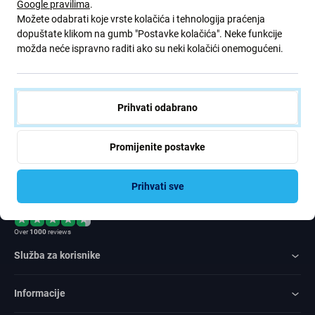
Google pravilima
.
ponude. Ujedno, podnošenjem ovog obrasca potvrđujem da sam
Možete odabrati koje vrste kolačića i tehnologija praćenja
stariji od 16 godina
dopuštate klikom na gumb "Postavke kolačića". Neke funkcije
možda neće ispravno raditi ako su neki kolačići onemogućeni.
Pretplatite
se
Prihvati odabrano
Slažem se primati vijesti
Promijenite postavke
Prihvati sve
Rated Excellent
Over
1000
reviews
Služba za korisnike
Informacije