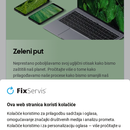
Zeleni put
Neprestano poboljšavamo svoj ugljični otisak kako bismo
zaštitili naš planet. Pročitajte više o tome kako
prilagođavamo naše procese kako bismo smanjili naš
trag.
Više info
Ova web stranica koristi kolačiće
Kolačiće koristimo za prilagodbu sadržaja i oglasa,
Newsletter
omogućavanje značajki društvenih medija i analizu prometa.
Kolačiće koristimo i za personalizaciju oglasa — više pročitajte u
Prijavite se za redovite obavijesti o popustima i novostima iz naše