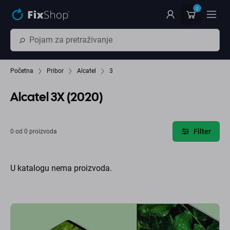
Preskočiť na hlavný obsah
0
Početna
Pribor
Alcatel
3
Alcatel 3X (2020)
Filter
0 od 0 proizvoda
U katalogu nema proizvoda.