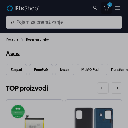
Preskočiť na hlavný obsah
0
Početna
Rezervni dijelovi
Asus
Zenpad
FonePaD
Nexus
MeMO Pad
Transforme
TOP proizvodi