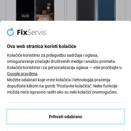
Asus
Asus
Asus ROG Phone 6D AI2203 -
Asus ZenFone 8 ZS590KS -
LCD zaslon + zaslon osjetljiv
Poklopac baterije (obsidian
Ova web stranica koristi kolačiće
na dodir OLED
crna)
Kolačiće koristimo za prilagodbu sadržaja i oglasa,
40,95 €
16,24 €
71,12 €
omogućavanje značajki društvenih medija i analizu prometa.
NA STANJU 1 kom
NA STANJU 4 kom
Kolačiće koristimo i za personalizaciju oglasa — više pročitajte u
Google pravilima
.
Možete odabrati koje vrste kolačića i tehnologija praćenja
dopuštate klikom na gumb "Postavke kolačića". Neke funkcije
možda neće ispravno raditi ako su neki kolačići onemogućeni.
Prihvati odabrano