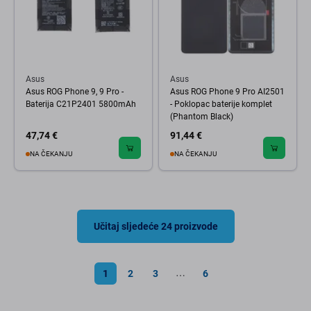
Asus
Asus
Asus ROG Phone 9, 9 Pro -
Asus ROG Phone 9 Pro AI2501
Baterija C21P2401 5800mAh
- Poklopac baterije komplet
(Phantom Black)
47,74 €
91,44 €
NA ČEKANJU
NA ČEKANJU
Učitaj sljedeće 24 proizvode
1
2
3
6
⋯