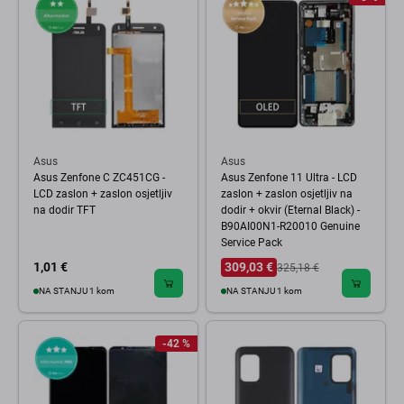
Asus
Asus
Asus Zenfone C ZC451CG -
Asus Zenfone 11 Ultra - LCD
LCD zaslon + zaslon osjetljiv
zaslon + zaslon osjetljiv na
na dodir TFT
dodir + okvir (Eternal Black) -
B90AI00N1-R20010 Genuine
Service Pack
1,01 €
309,03 €
325,18 €
NA STANJU 1 kom
NA STANJU 1 kom
-42 %