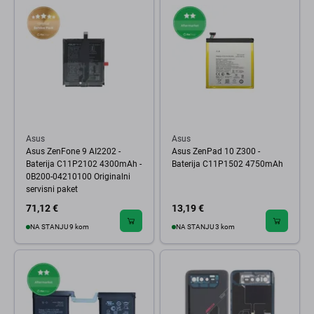
Asus
Asus
Asus ZenFone 9 AI2202 -
Asus ZenPad 10 Z300 -
Baterija C11P2102 4300mAh -
Baterija C11P1502 4750mAh
0B200-04210100 Originalni
servisni paket
71,12 €
13,19 €
NA STANJU 9 kom
NA STANJU 3 kom