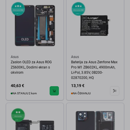
Asus
Asus
Zaslon OLED za Asus ROG
Baterija za Asus Zenfone Max
ZS600KL, Dodirni ekran s
Pro M1 ZB602KL, 4900mAh,
okvirom
Li-Pol, 3.85V, 0B200-
02870200, HQ
40,63 €
13,19 €
NA STANJU 2 kom
NA ČEKANJU