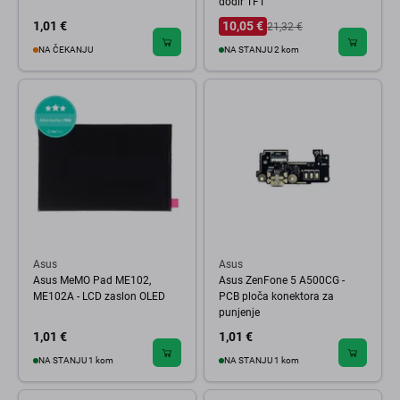
dodir TFT
1,01 €
10,05 €
21,32 €
NA ČEKANJU
NA STANJU 2 kom
Asus
Asus
Asus MeMO Pad ME102,
Asus ZenFone 5 A500CG -
ME102A - LCD zaslon OLED
PCB ploča konektora za
punjenje
1,01 €
1,01 €
NA STANJU 1 kom
NA STANJU 1 kom