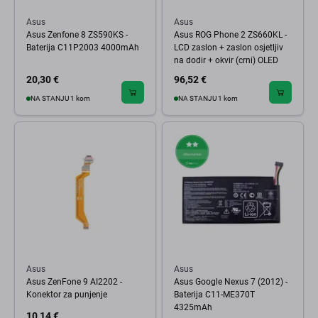
Asus
Asus
Asus Zenfone 8 ZS590KS -
Asus ROG Phone 2 ZS660KL -
Baterija C11P2003 4000mAh
LCD zaslon + zaslon osjetljiv
na dodir + okvir (crni) OLED
20,30 €
96,52 €
NA STANJU 1 kom
NA STANJU 1 kom
Asus
Asus
Asus ZenFone 9 AI2202 -
Asus Google Nexus 7 (2012) -
Konektor za punjenje
Baterija C11-ME370T
4325mAh
10,14 €