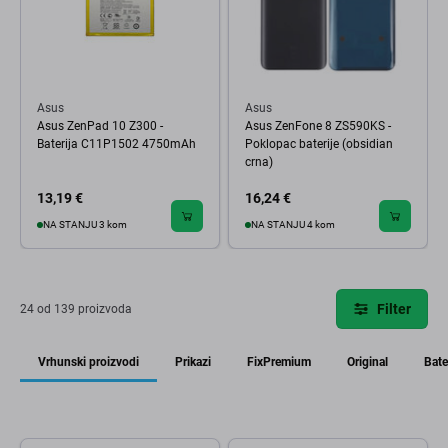
Asus
Asus
Asus ZenPad 10 Z300 -
Asus ZenFone 8 ZS590KS -
Baterija C11P1502 4750mAh
Poklopac baterije (obsidian
crna)
13,19 €
16,24 €
NA STANJU 3 kom
NA STANJU 4 kom
Filter
24 od 139 proizvoda
Vrhunski proizvodi
Prikazi
FixPremium
Original
Bate