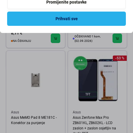
Promijenite postavke
Asus
Asus
Asus ZenFone 8 ZS590KS -
Asus Zenfone 4 Pro ZS551KL -
Konektor za punjenje + Flex
LCD zaslon + zaslon osjetljiv
Prihvati sve
kabel
na dodir (Black) TFT
1,01 €
8,11 €
OČEKIVANO 1 kom,
NA ČEKANJU
(02.09.2026)
-53 %
Asus
Asus
Asus MeMO Pad 8 ME181C -
Asus Zenfone Max Pro
Konektor za punjenje
ZB601KL, ZB602KL - LCD
zaslon + zaslon osjetljiv na