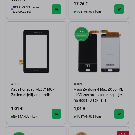
17,26 €
OČEKIVANO 5 kom,
(02.09.2026)
NA STANJU 1 kom
Asus
Asus
Asus Fonepad ME371MG -
Asus Zenfone 4 Max ZC554KL
Zaslon osjetljiv na dodir
- LCD zaslon + zaslon osjetljiv
na dodir (Black) TFT
1,01 €
1,01 €
NA STANJU 4 kom
NA STANJU 2 kom
-5 %