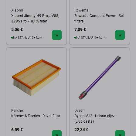
Xiaomi
Rowenta
Xiaomi Jimmy H9 Pro, JV85,
Rowenta Compact Power - Set
JV85 Pro - HEPA filter
filtera
5,06 €
7,09 €
NA STANJU 10+ kom
NA STANJU 10+ kom
Kärcher
Dyson
Kärcher NT-series - Ravni filtar
Dyson V12 - Usisna cijev
(Ljubičasta)
6,59 €
22,34 €