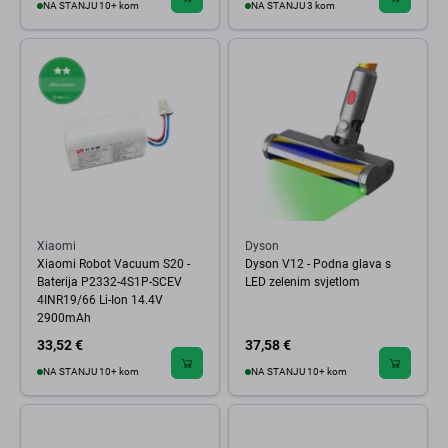
NA STANJU 10+ kom
NA STANJU 3 kom
Xiaomi
Dyson
Xiaomi Robot Vacuum S20 -
Dyson V12 - Podna glava s
Baterija P2332-4S1P-SCEV
LED zelenim svjetlom
4INR19/66 Li-Ion 14.4V
2900mAh
33,52 €
37,58 €
NA STANJU 10+ kom
NA STANJU 10+ kom