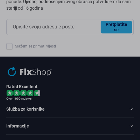
ponude. Ujedno, podnošenjem ovog obrasca potvrđujem da sam
stariji od 16 godina
Pretplatite
se
Slažem se primati vijesti
Rated Excellent
Over
1000
reviews
Služba za korisnike
Informacije