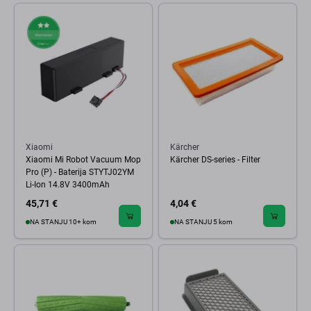
Xiaomi
Kärcher
Xiaomi Mi Robot Vacuum Mop
Kärcher DS-series - Filter
Pro (P) - Baterija STYTJ02YM
Li-Ion 14.8V 3400mAh
45,71 €
4,04 €
NA STANJU 10+ kom
NA STANJU 5 kom