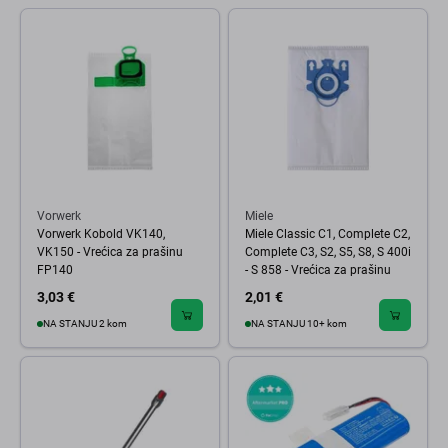
Vorwerk
Miele
Vorwerk Kobold VK140,
Miele Classic C1, Complete C2,
VK150 - Vrećica za prašinu
Complete C3, S2, S5, S8, S 400i
FP140
- S 858 - Vrećica za prašinu
3,03 €
2,01 €
NA STANJU 2 kom
NA STANJU 10+ kom