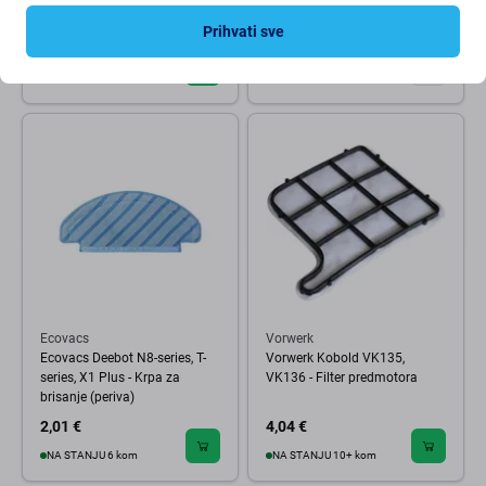
D099-4S2P Li-Ion 14.4V
5600mAh
Prihvati sve
22,34 €
39,61 €
OČEKIVANO 1 kom,
NA STANJU 10+ kom
(01.09.2026)
Ecovacs
Vorwerk
Ecovacs Deebot N8-series, T-
Vorwerk Kobold VK135,
series, X1 Plus - Krpa za
VK136 - Filter predmotora
brisanje (periva)
2,01 €
4,04 €
NA STANJU 6 kom
NA STANJU 10+ kom