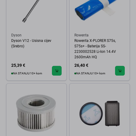
Dyson
Rowenta
Dyson V12 - Usisna cijev
Rowenta X-PLORER S75s,
(Srebro)
S75s+ - Baterija SS-
2230002528 Li-Ion 14.4V
2600mAh HQ
25,39 €
26,40 €
NA STANJU 10+ kom
NA STANJU 10+ kom