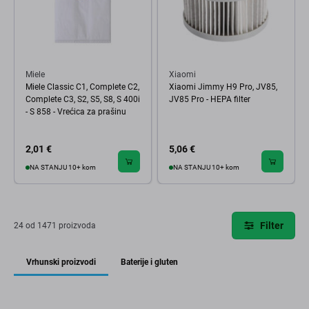
Miele
Xiaomi
Miele Classic C1, Complete C2,
Xiaomi Jimmy H9 Pro, JV85,
Complete C3, S2, S5, S8, S 400i
JV85 Pro - HEPA filter
- S 858 - Vrećica za prašinu
2,01 €
5,06 €
NA STANJU 10+ kom
NA STANJU 10+ kom
Filter
24 od 1471 proizvoda
Vrhunski proizvodi
Baterije i gluten