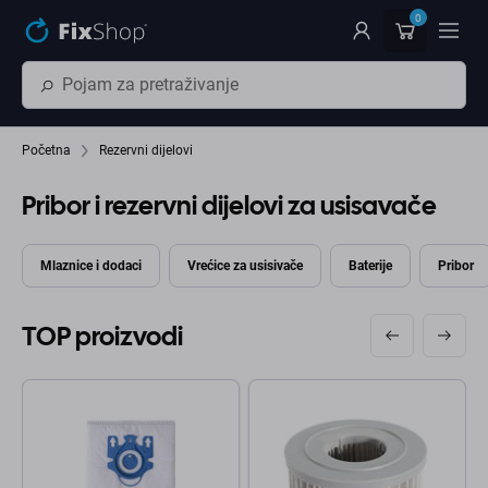
Preskočiť na hlavný obsah
0
Početna
Rezervni dijelovi
Pribor i rezervni dijelovi za usisavače
Mlaznice i dodaci
Vrećice za usisivače
Baterije
Pribor
TOP proizvodi