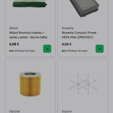
iRobot
Rowenta
iRobot Roomba e-series, i-
Rowenta Compact Power -
series, j-series - Glavne četke
HEPA filter (ZR903501)
6,08 €
4,04 €
NA STANJU 10+ kom
NA STANJU 10+ kom
Kärcher
Xiaomi