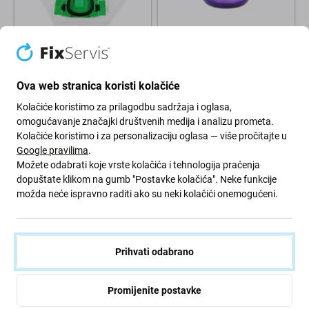
Vorwerk
Dyson
Vorwerk Kobold VK200 -
Dyson V11, V15 - Filter za
Vrećica za prašinu FP200
prašinu
Ova web stranica koristi kolačiće
5,06 €
10,14 €
Kolačiće koristimo za prilagodbu sadržaja i oglasa,
NA STANJU 10+ kom
NA STANJU 10+ kom
omogućavanje značajki društvenih medija i analizu prometa.
Kolačiće koristimo i za personalizaciju oglasa — više pročitajte u
Google pravilima
.
Možete odabrati koje vrste kolačića i tehnologija praćenja
dopuštate klikom na gumb "Postavke kolačića". Neke funkcije
možda neće ispravno raditi ako su neki kolačići onemogućeni.
Prihvati odabrano
Xiaomi
Dyson
Xiaomi Mi Robot Vacuum Mop
Dyson V12 - Usisna cijev
Promijenite postavke
2 (Mijia 2C), 2 Pro - Baterija
(Naranča)