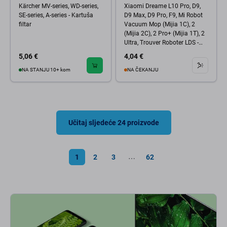
Kärcher MV-series, WD-series,
Xiaomi Dreame L10 Pro, D9,
SE-series, A-series - Kartuša
D9 Max, D9 Pro, F9, Mi Robot
filtar
Vacuum Mop (Mijia 1C), 2
(Mijia 2C), 2 Pro+ (Mijia 1T), 2
Ultra, Trouver Roboter LDS -
Napredna Bočna četka (2kom)
5,06 €
4,04 €
NA STANJU 10+ kom
NA ČEKANJU
Učitaj sljedeće 24 proizvode
1
2
3
62
⋯