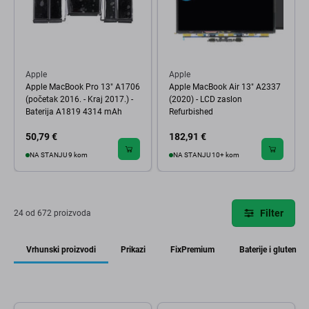
Apple
Apple
Apple MacBook Pro 13" A1706
Apple MacBook Air 13" A2337
(početak 2016. - Kraj 2017.) -
(2020) - LCD zaslon
Baterija A1819 4314 mAh
Refurbished
50,79 €
182,91 €
NA STANJU 9 kom
NA STANJU 10+ kom
Filter
24 od 672 proizvoda
Vrhunski proizvodi
Prikazi
FixPremium
Baterije i gluten