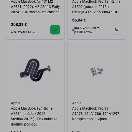
Apple MacBook Air 13" M2
Apple MacBook Pro 13" Retina
A2681 (2022), M3 A3113 Early
A1502 (početak 2015.) -
2024 - LCD zaslon Refurbished
Baterija A1582 6500mAh HQ
66,04 €
208,31 €
OČEKIVANO 7 kom,
NA STANJU 4 kom
(12.08.2026)
Apple
Apple
Apple MacBook 12" Retina
Apple MacBook Pro 13"
A1534 (početak 2015. -
A1278, 15" A1286, 17" A1297 -
Sredina 2017.) - Flex kabel za
Komplet donjih vijaka
dodirnu podlogu