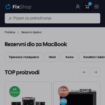
Preskočiť na hlavný obsah
0
Početna
Rezervni dijelovi
Rezervni dio za MacBook
Tipkovnice i trackpadovi
Okviri
Korice
Konektori i kablo
TOP proizvodi