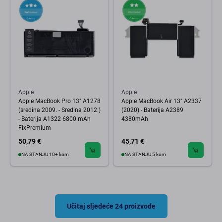
Apple
Apple
Apple MacBook Pro 13" A1278
Apple MacBook Air 13" A2337
(sredina 2009. - Sredina 2012.)
(2020) - Baterija A2389
- Baterija A1322 6800 mAh
4380mAh
FixPremium
50,79 €
45,71 €
NA STANJU 10+ kom
NA STANJU 5 kom
Učitaj sljedeće 24 proizvode