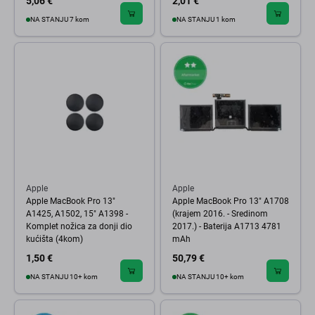
5,06 €
2,01 €
NA STANJU 7 kom
NA STANJU 1 kom
Apple
Apple
Apple MacBook Pro 13"
Apple MacBook Pro 13" A1708
A1425, A1502, 15" A1398 -
(krajem 2016. - Sredinom
Komplet nožica za donji dio
2017.) - Baterija A1713 4781
kućišta (4kom)
mAh
1,50 €
50,79 €
NA STANJU 10+ kom
NA STANJU 10+ kom