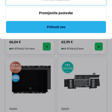
Promijenite postavke
Apple
Apple
Apple MacBook Pro 15" A1990
Apple MacBook Pro 15" Retina
Prihvati sve
(2018 - 2019) - Baterija A1953
A1398 (sredina 2015.) -
7300mAh HQ
Baterija A1618 8755mAh
66,04 €
62,99 €
NA STANJU 10+ kom
NA STANJU 2 kom
Apple
Apple