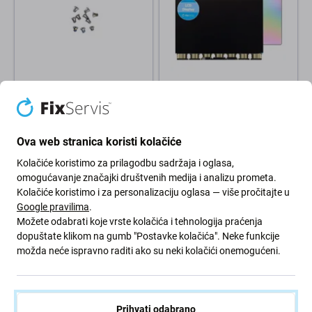
Apple
Apple
Apple MacBook Pro 13" Retina
Apple MacBook Pro 14" A2442
A1425, A1502, 15" Retina
(2021), A2779, A2918, A2992
A1398 - Komplet donjih vijaka
(2023), A3112, A3401, A3185
Ova web stranica koristi kolačiće
(2024) - LCD zaslon
Refurbished
Kolačiće koristimo za prilagodbu sadržaja i oglasa,
284,53 €
omogućavanje značajki društvenih medija i analizu prometa.
2,01 €
Kolačiće koristimo i za personalizaciju oglasa — više pročitajte u
OČEKIVANO 1 kom,
Google pravilima
.
NA STANJU 9 kom
(03.09.2026)
Možete odabrati koje vrste kolačića i tehnologija praćenja
dopuštate klikom na gumb "Postavke kolačića". Neke funkcije
možda neće ispravno raditi ako su neki kolačići onemogućeni.
Prihvati odabrano