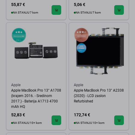
55,87 €
5,06 €
NA STANJU 7 kom
NA STANJU 7 kom
Apple
Apple
Apple MacBook Pro 13" A1708
Apple MacBook Pro 13" A2338
(krajem 2016. - Sredinom
(2020) - LCD zaslon
2017.) - Baterija A1713 4700
Refurbished
mAh HQ
52,83 €
172,74 €
NA STANJU 10+ kom
NA STANJU 10+ kom