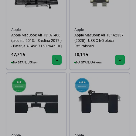
Apple
Apple
Apple MacBook Air 13" A1466
Apple MacBook Air 13" A2337
(sredina 2013. - Sredina 2017.)
(2020) - USB-C I/O ploča
- Baterija A1496 7150 mAh HQ
Refurbished
47,74 €
10,14 €
NA STANJU 5 kom
NA STANJU 6 kom
Apple
Apple