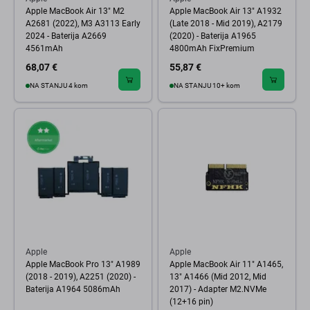
Apple MacBook Air 13" M2
Apple MacBook Air 13" A1932
A2681 (2022), M3 A3113 Early
(Late 2018 - Mid 2019), A2179
2024 - Baterija A2669
(2020) - Baterija A1965
4561mAh
4800mAh FixPremium
68,07 €
55,87 €
NA STANJU 4 kom
NA STANJU 10+ kom
Apple
Apple
Apple MacBook Pro 13" A1989
Apple MacBook Air 11" A1465,
(2018 - 2019), A2251 (2020) -
13" A1466 (Mid 2012, Mid
Baterija A1964 5086mAh
2017) - Adapter M2.NVMe
(12+16 pin)