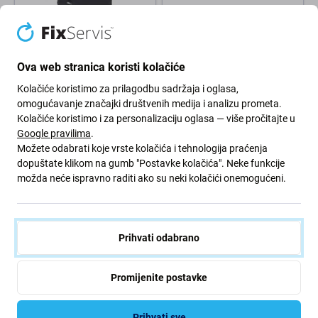
Apple
Apple
Baterija za iPhone 16,
Apple iPhone 16 - Zadnja
Ova web stranica koristi kolačiće
3561mAh, Service Pack
kamera
26,51 €
60,96 €
40,63 €
Kolačiće koristimo za prilagodbu sadržaja i oglasa,
omogućavanje značajki društvenih medija i analizu prometa.
NA STANJU 5 kom
NA STANJU 2 kom
Kolačiće koristimo i za personalizaciju oglasa — više pročitajte u
Google pravilima
.
Možete odabrati koje vrste kolačića i tehnologija praćenja
dopuštate klikom na gumb "Postavke kolačića". Neke funkcije
možda neće ispravno raditi ako su neki kolačići onemogućeni.
Prihvati odabrano
Apple
2UUL
Promijenite postavke
Apple iPhone 16 - Stražnje
Ljepilo za brtvljenje LCD
staklo kućišta + staklo kamere
zaslona za iPhone 16, 2UUL
+ metalni okvir + Magsafe
SA16
Prihvati sve