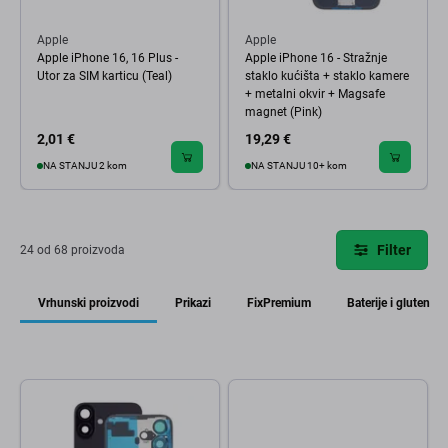
Apple
Apple
Apple iPhone 16, 16 Plus -
Apple iPhone 16 - Stražnje
Utor za SIM karticu (Teal)
staklo kućišta + staklo kamere
+ metalni okvir + Magsafe
magnet (Pink)
2,01 €
19,29 €
NA STANJU 2 kom
NA STANJU 10+ kom
Filter
24 od 68 proizvoda
Vrhunski proizvodi
Prikazi
FixPremium
Baterije i gluten