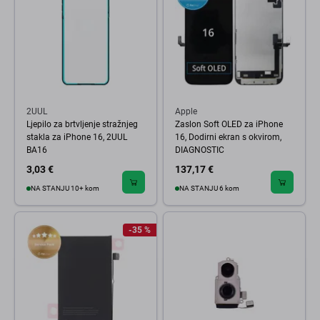
2UUL
Apple
Ljepilo za brtvljenje stražnjeg
Zaslon Soft OLED za iPhone
stakla za iPhone 16, 2UUL
16, Dodirni ekran s okvirom,
BA16
DIAGNOSTIC
3,03 €
137,17 €
NA STANJU 10+ kom
NA STANJU 6 kom
-35 %