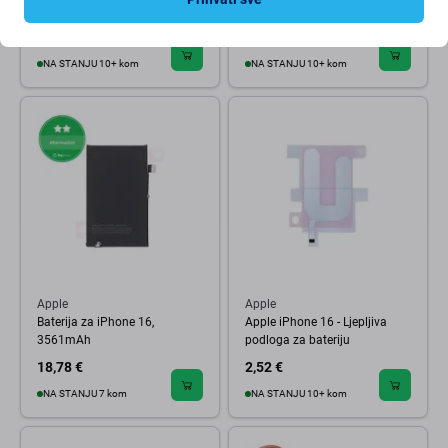
magnet (Pink)
19,29 €
3,03 €
NA STANJU 10+ kom
NA STANJU 10+ kom
Apple
Apple
Baterija za iPhone 16,
Apple iPhone 16 - Ljepljiva
3561mAh
podloga za bateriju
18,78 €
2,52 €
NA STANJU 7 kom
NA STANJU 10+ kom