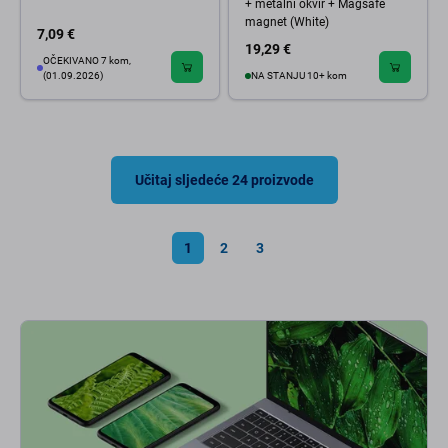
+ metalni okvir + Magsafe
magnet (White)
7,09 €
19,29 €
OČEKIVANO 7 kom,
(01.09.2026)
NA STANJU 10+ kom
Učitaj sljedeće 24 proizvode
1
2
3