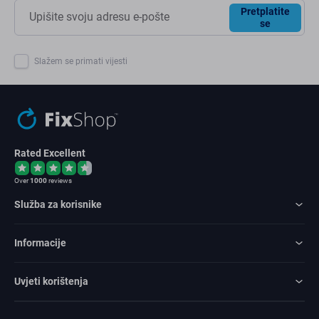
Pretplatite
se
Slažem se primati vijesti
Rated Excellent
Over
1000
reviews
Služba za korisnike
Informacije
Uvjeti korištenja