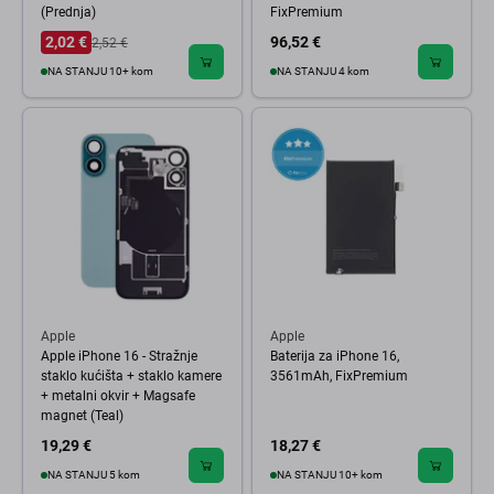
(Prednja)
FixPremium
2,02 €
96,52 €
2,52 €
NA STANJU 10+ kom
NA STANJU 4 kom
Apple
Apple
Apple iPhone 16 - Stražnje
Baterija za iPhone 16,
staklo kućišta + staklo kamere
3561mAh, FixPremium
+ metalni okvir + Magsafe
magnet (Teal)
19,29 €
18,27 €
NA STANJU 5 kom
NA STANJU 10+ kom