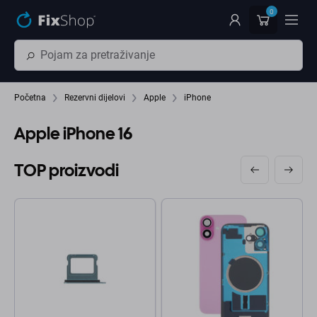
Preskočiť na hlavný obsah
0
Početna
Rezervni dijelovi
Apple
iPhone
Apple iPhone 16
TOP proizvodi