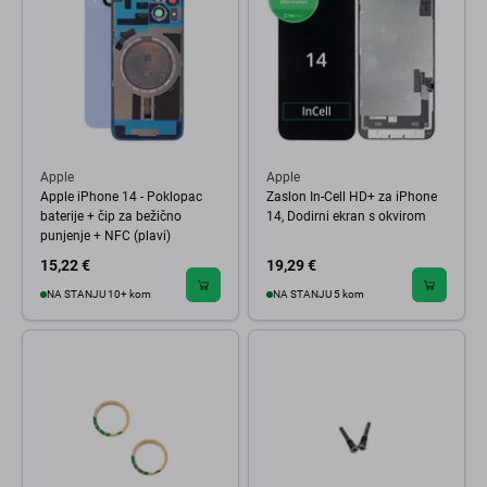
Apple
Apple
Apple iPhone 14 - Poklopac
Zaslon In-Cell HD+ za iPhone
baterije + čip za bežično
14, Dodirni ekran s okvirom
punjenje + NFC (plavi)
15,22 €
19,29 €
NA STANJU 10+ kom
NA STANJU 5 kom