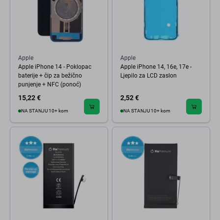
Apple
Apple
Apple iPhone 14 - Poklopac
Apple iPhone 14, 16e, 17e -
baterije + čip za bežično
Ljepilo za LCD zaslon
punjenje + NFC (ponoć)
15,22 €
2,52 €
NA STANJU 10+ kom
NA STANJU 10+ kom