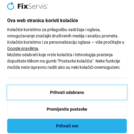
FixPremium
55,87 €
2,52 €
Ova web stranica koristi kolačiće
OČEKIVANO 3 kom,
(01.09.2026)
NA STANJU 10+ kom
Kolačiće koristimo za prilagodbu sadržaja i oglasa,
omogućavanje značajki društvenih medija i analizu prometa.
Kolačiće koristimo i za personalizaciju oglasa — više pročitajte u
Google pravilima
.
Možete odabrati koje vrste kolačića i tehnologija praćenja
dopuštate klikom na gumb "Postavke kolačića". Neke funkcije
možda neće ispravno raditi ako su neki kolačići onemogućeni.
Prihvati odabrano
Apple
Apple
Apple iPhone 11 - 14 Pro Max -
Baterija za iPhone 14,
Donji vijci (srebrni, bijeli,
3279mAh, A2863, Service
Promijenite postavke
starlight)
Pack
2,01 €
30,47 €
Prihvati sve
NA STANJU 8 kom
NA STANJU 10+ kom