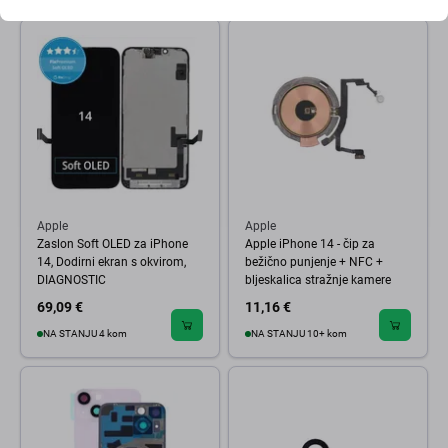
Apple
Apple
Zaslon Soft OLED za iPhone
Apple iPhone 14 - čip za
14, Dodirni ekran s okvirom,
bežično punjenje + NFC +
DIAGNOSTIC
bljeskalica stražnje kamere
69,09 €
11,16 €
NA STANJU 4 kom
NA STANJU 10+ kom