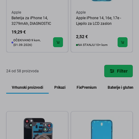
Apple
Apple
Baterija za iPhone 14,
Apple iPhone 14, 16e, 17e -
3279mAh, DIAGNOSTIC
Ljepilo za LCD zaslon
19,29 €
2,52 €
OČEKIVANO 9 kom,
(01.09.2026)
NA STANJU 10+ kom
Filter
24 od 58 proizvoda
Vrhunski proizvodi
Prikazi
FixPremium
Baterije i gluten