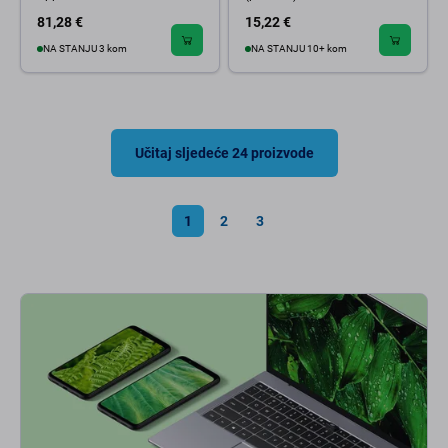
81,28 €
15,22 €
NA STANJU 3 kom
NA STANJU 10+ kom
Učitaj sljedeće 24 proizvode
1
2
3