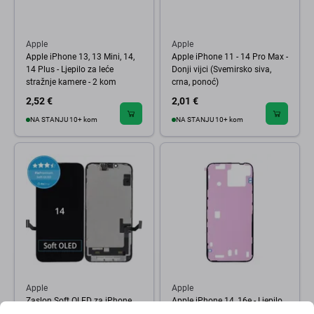
Apple
Apple
Apple iPhone 13, 13 Mini, 14,
Apple iPhone 11 - 14 Pro Max -
14 Plus - Ljepilo za leće
Donji vijci (Svemirsko siva,
stražnje kamere - 2 kom
crna, ponoć)
2,52 €
2,01 €
NA STANJU 10+ kom
NA STANJU 10+ kom
Apple
Apple
Zaslon Soft OLED za iPhone
Apple iPhone 14, 16e - Ljepilo
14, Dodirni ekran s okvirom,
za srednji okvir