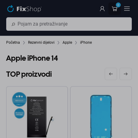
Preskočiť na hlavný obsah
0
Početna
Rezervni dijelovi
Apple
iPhone
Apple iPhone 14
TOP proizvodi