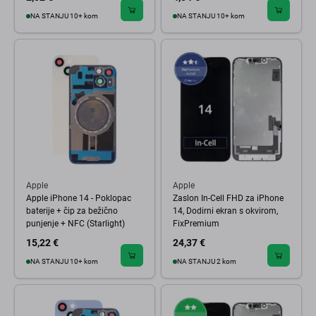
NA STANJU 10+ kom
NA STANJU 10+ kom
Apple
Apple
Apple iPhone 14 - Poklopac
Zaslon In-Cell FHD za iPhone
baterije + čip za bežično
14, Dodirni ekran s okvirom,
punjenje + NFC (Starlight)
FixPremium
15,22 €
24,37 €
NA STANJU 10+ kom
NA STANJU 2 kom