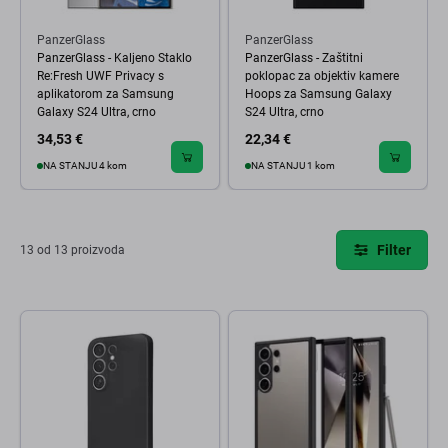
PanzerGlass
PanzerGlass
PanzerGlass - Kaljeno Staklo
PanzerGlass - Zaštitni
Re:Fresh UWF Privacy s
poklopac za objektiv kamere
aplikatorom za Samsung
Hoops za Samsung Galaxy
Galaxy S24 Ultra, crno
S24 Ultra, crno
34,53 €
22,34 €
NA STANJU 4 kom
NA STANJU 1 kom
Filter
13 od 13 proizvoda