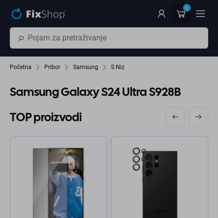
Preskočiť na hlavný obsah
0
Početna
Pribor
Samsung
S Niz
Samsung Galaxy S24 Ultra S928B
TOP proizvodi