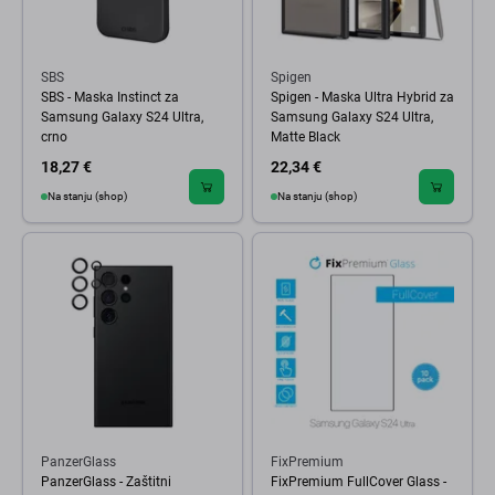
SBS
Spigen
SBS - Maska Instinct za
Spigen - Maska Ultra Hybrid za
Samsung Galaxy S24 Ultra,
Samsung Galaxy S24 Ultra,
crno
Matte Black
18,27 €
22,34 €
Na stanju (shop)
Na stanju (shop)
PanzerGlass
FixPremium
PanzerGlass - Zaštitni
FixPremium FullCover Glass -