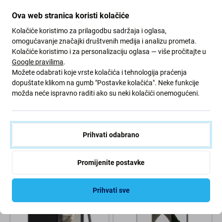
Ova web stranica koristi kolačiće
Kolačiće koristimo za prilagodbu sadržaja i oglasa,
omogućavanje značajki društvenih medija i analizu prometa.
Kolačiće koristimo i za personalizaciju oglasa — više pročitajte u
Google pravilima
.
Možete odabrati koje vrste kolačića i tehnologija praćenja
Spigen
Spigen
dopuštate klikom na gumb "Postavke kolačića". Neke funkcije
Spigen - Maska Thin Fit za
Spigen - Maska Ultra Hybrid za
možda neće ispravno raditi ako su neki kolačići onemogućeni.
Samsung Galaxy S24 Ultra,
Samsung Galaxy S24 Ultra,
crno
transparent
21,32 €
22,34 €
NA ČEKANJU
NA STANJU 2 kom
Prihvati odabrano
Promijenite postavke
Prihvati sve