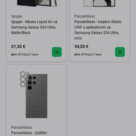
Spigen
PanzerGlass
Spigen - Maska Liquid Air za
PanzerGlass - Kaljeno Staklo
Samsung Galaxy S24 Ultra,
UWF s aplikatorom za
Matte Black
Samsung Galaxy S24 Ultra,
crno
21,32 €
34,53 €
NA STANJU 1 kom
NA STANJU 1 kom
PanzerGlass
PanzerGlass - Zaštitni