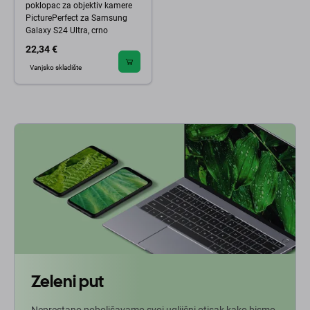
poklopac za objektiv kamere
PicturePerfect za Samsung
Galaxy S24 Ultra, crno
22,34 €
Vanjsko skladište
Zeleni put
Neprestano poboljšavamo svoj ugljični otisak kako bismo