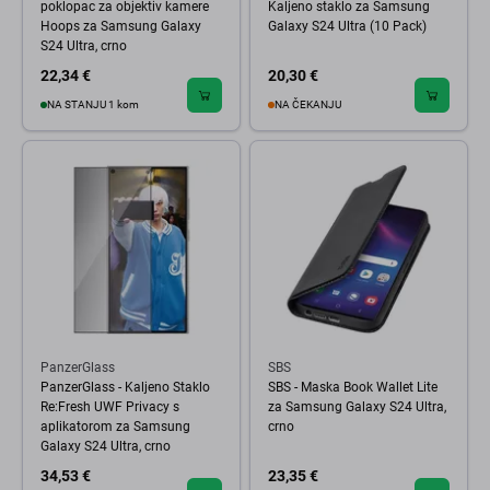
poklopac za objektiv kamere
Kaljeno staklo za Samsung
Hoops za Samsung Galaxy
Galaxy S24 Ultra (10 Pack)
S24 Ultra, crno
22,34 €
20,30 €
NA STANJU 1 kom
NA ČEKANJU
PanzerGlass
SBS
PanzerGlass - Kaljeno Staklo
SBS - Maska Book Wallet Lite
Re:Fresh UWF Privacy s
za Samsung Galaxy S24 Ultra,
aplikatorom za Samsung
crno
Galaxy S24 Ultra, crno
34,53 €
23,35 €