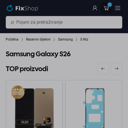
Preskočiť na hlavný obsah
0
Početna
Rezervni dijelovi
Samsung
S Niz
Samsung Galaxy S26
TOP proizvodi