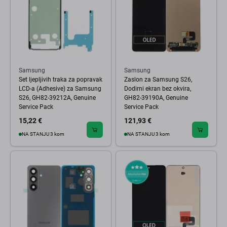
Samsung
Samsung
Set ljepljivih traka za popravak
Zaslon za Samsung S26,
LCD-a (Adhesive) za Samsung
Dodirni ekran bez okvira,
S26, GH82-39212A, Genuine
GH82-39190A, Genuine
Service Pack
Service Pack
15,22 €
121,93 €
NA STANJU 3 kom
NA STANJU 3 kom