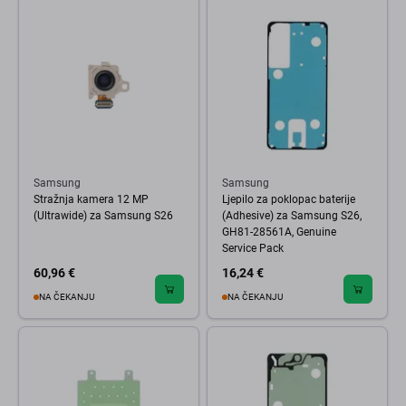
Samsung
Samsung
Stražnja kamera 12 MP
Ljepilo za poklopac baterije
(Ultrawide) za Samsung S26
(Adhesive) za Samsung S26,
GH81-28561A, Genuine
Service Pack
60,96 €
16,24 €
NA ČEKANJU
NA ČEKANJU