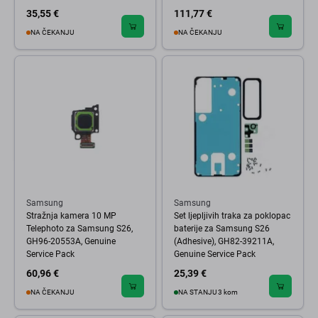
35,55 €
111,77 €
NA ČEKANJU
NA ČEKANJU
Samsung
Samsung
Stražnja kamera 10 MP
Set ljepljivih traka za poklopac
Telephoto za Samsung S26,
baterije za Samsung S26
GH96-20553A, Genuine
(Adhesive), GH82-39211A,
Service Pack
Genuine Service Pack
60,96 €
25,39 €
NA ČEKANJU
NA STANJU 3 kom