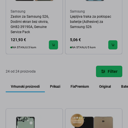
Samsung
Samsung
Zaslon za Samsung S26,
Ljepljiva traka za poklopac
Dodirni ekran bez okvira,
baterije (Adhesive) za
GH82-39190A, Genuine
Samsung S26
Service Pack
121,93 €
5,06 €
NA STANJU 3 kom
NA STANJU 5 kom
Filter
24 od 24 proizvoda
Vrhunski proizvodi
Prikazi
FixPremium
Original
Bate