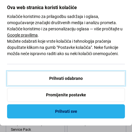
Samsung
Samsung
Ova web stranica koristi kolačiće
Gornji zvučnik za Samsung
Zvučnik za Samsung S26,
Kolačiće koristimo za prilagodbu sadržaja i oglasa,
S26, GH97-31457A, Genuine
GH96-20823A, Genuine
Service Pack
Service Pack
omogućavanje značajki društvenih medija i analizu prometa.
Kolačiće koristimo i za personalizaciju oglasa — više pročitajte u
243,88 €
35,55 €
Google pravilima
.
NA ČEKANJU
NA ČEKANJU
Možete odabrati koje vrste kolačića i tehnologija praćenja
dopuštate klikom na gumb "Postavke kolačića". Neke funkcije
možda neće ispravno raditi ako su neki kolačići onemogućeni.
Prihvati odabrano
Promijenite postavke
Samsung
Samsung
Prihvati sve
Priključak za punjenje sa SIM
Stražnja kamera 50 MP Wide
čitačem i pločom za Samsung
za Samsung S26, GH96-
S26, GH96-20820A, Genuine
20592A, Genuine Service Pack
Service Pack