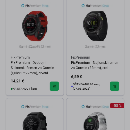
FixPremium
FixPremium
FixPremium - Dvobojni
FixPremium - Najlonski remen
Silikonski Remen za Garmin
za Garmin (22mm), crni
(QuickFit 22mm), crveni
6,59 €
14,21 €
OČEKIVANO 10 kom,
NA STANJU 1 kom
(07.08.2026)
-58 %