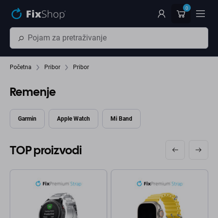
Preskočiť na hlavný obsah
0
Početna
Pribor
Pribor
Remenje
Garmin
Apple Watch
Mi Band
TOP proizvodi