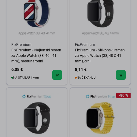
FixPremium
FixPremium
FixPremium - Najlonski remen
FixPremium - Silikonski remen
za Apple Watch (38, 40 i 41
za Apple Watch (38, 40 & 41
mm), međunarodni
mm), crni
6,08 €
8,11 €
NA STANJU 1 kom
NA ČEKANJU
-80 %