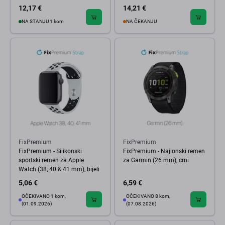
12,17 €
14,21 €
NA STANJU 1 kom
NA ČEKANJU
FixPremium
FixPremium
FixPremium - Silikonski
FixPremium - Najlonski remen
sportski remen za Apple
za Garmin (26 mm), crni
Watch (38, 40 & 41 mm), bijeli
5,06 €
6,59 €
OČEKIVANO 1 kom,
OČEKIVANO 8 kom,
(01.09.2026)
(07.08.2026)