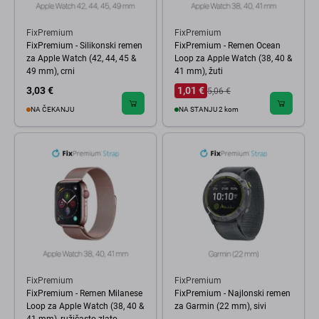
FixPremium
FixPremium
FixPremium - Silikonski remen
FixPremium - Remen Ocean
za Apple Watch (42, 44, 45 &
Loop za Apple Watch (38, 40 &
49 mm), crni
41 mm), žuti
3,03 €
1,01 €
5,06 €
NA ČEKANJU
NA STANJU 2 kom
FixPremium
FixPremium
FixPremium - Remen Milanese
FixPremium - Najlonski remen
Loop za Apple Watch (38, 40 &
za Garmin (22 mm), sivi