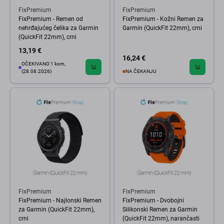
FixPremium
FixPremium
FixPremium - Remen od
FixPremium - Kožni Remen za
nehrđajućeg čelika za Garmin
Garmin (QuickFit 22mm), crni
(QuickFit 22mm), crni
13,19 €
16,24 €
OČEKIVANO 1 kom,
(28.08.2026)
NA ČEKANJU
FixPremium
FixPremium
FixPremium - Najlonski Remen
FixPremium - Dvobojni
za Garmin (QuickFit 22mm),
Silikonski Remen za Garmin
crni
(QuickFit 22mm), narančasti