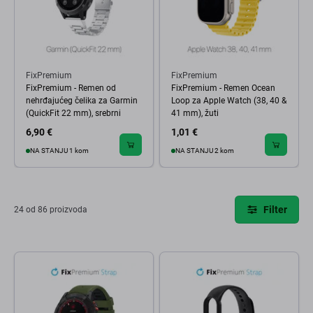
FixPremium
FixPremium
FixPremium - Remen od
FixPremium - Remen Ocean
nehrđajućeg čelika za Garmin
Loop za Apple Watch (38, 40 &
(QuickFit 22 mm), srebrni
41 mm), žuti
6,90 €
1,01 €
NA STANJU 1 kom
NA STANJU 2 kom
Filter
24 od 86 proizvoda