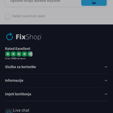
se
Slažem se primati vijesti
Rated Excellent
Over
1000
reviews
Služba za korisnike
Informacije
Uvjeti korištenja
Live chat