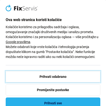
FixPremium - Kožni Remen za
FixPremium - Kožni Remen za
Garmin (QuickFit 22mm),
Garmin (QuickFit 26mm),
smeđi
smeđi
16,24 €
16,24 €
Ova web stranica koristi kolačiće
NA ČEKANJU
NA STANJU 1 kom
Kolačiće koristimo za prilagodbu sadržaja i oglasa,
omogućavanje značajki društvenih medija i analizu prometa.
Kolačiće koristimo i za personalizaciju oglasa — više pročitajte u
Google pravilima
.
Možete odabrati koje vrste kolačića i tehnologija praćenja
dopuštate klikom na gumb "Postavke kolačića". Neke funkcije
možda neće ispravno raditi ako su neki kolačići onemogućeni.
Prihvati odabrano
FixPremium
FixPremium
FixPremium - Kožni Remen za
FixPremium - Univerzalni
Promijenite postavke
Garmin (QuickFit 22mm), žuti
Silikonski Remen za Garmin
(22mm), bijeli
1,01 €
4,04 €
Prihvati sve