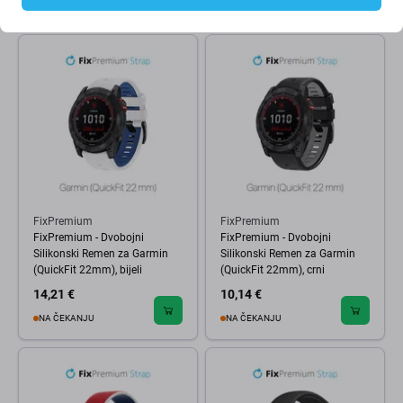
NA STANJU 1 kom
NA ČEKANJU
FixPremium
FixPremium
FixPremium - Dvobojni
FixPremium - Dvobojni
Silikonski Remen za Garmin
Silikonski Remen za Garmin
(QuickFit 22mm), bijeli
(QuickFit 22mm), crni
14,21 €
10,14 €
NA ČEKANJU
NA ČEKANJU