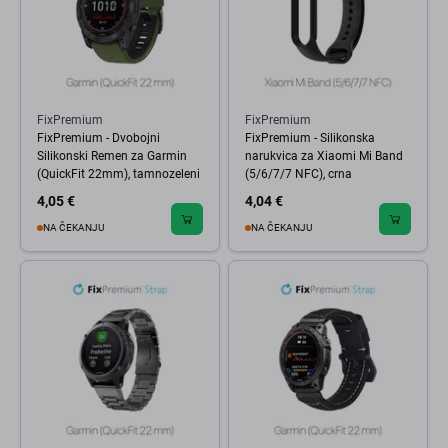
FixPremium
FixPremium
FixPremium - Dvobojni
FixPremium - Silikonska
Silikonski Remen za Garmin
narukvica za Xiaomi Mi Band
(QuickFit 22mm), tamnozeleni
(5/6/7/7 NFC), crna
4,05 €
4,04 €
NA ČEKANJU
NA ČEKANJU