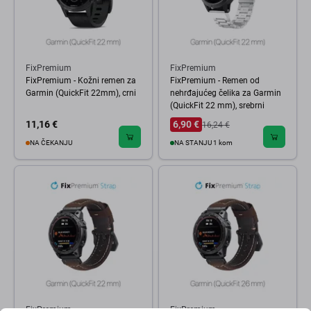
FixPremium
FixPremium
FixPremium - Kožni remen za
FixPremium - Remen od
Garmin (QuickFit 22mm), crni
nehrđajućeg čelika za Garmin
(QuickFit 22 mm), srebrni
11,16 €
6,90 €
16,24 €
NA ČEKANJU
NA STANJU 1 kom
FixPremium
FixPremium