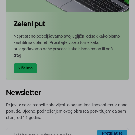
Zeleni put
Neprestano poboljšavamo svoj ugljični otisak kako bismo
zaštitili naš planet. Pročitajte više o tome kako
prilagođavamo naše procese kako bismo smanjili naš
trag.
Više info
Newsletter
Prijavite se za redovite obavijesti o popustima i novostima iz naše
ponude. Ujedno, podnošenjem ovog obrasca potvrđujem da sam
stariji od 16 godina
Pretplatite