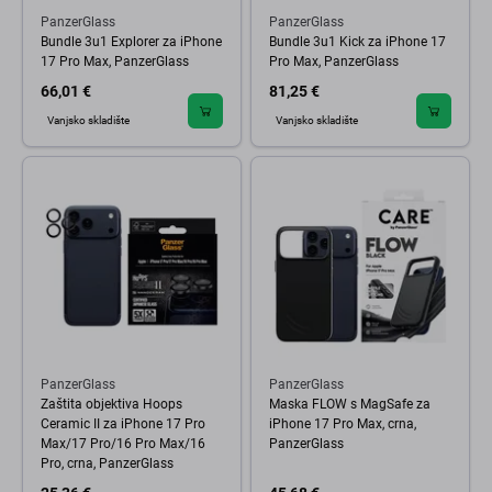
PanzerGlass
PanzerGlass
Bundle 3u1 Explorer za iPhone
Bundle 3u1 Kick za iPhone 17
17 Pro Max, PanzerGlass
Pro Max, PanzerGlass
66,01 €
81,25 €
Vanjsko skladište
Vanjsko skladište
PanzerGlass
PanzerGlass
Zaštita objektiva Hoops
Maska FLOW s MagSafe za
Ceramic II za iPhone 17 Pro
iPhone 17 Pro Max, crna,
Max/17 Pro/16 Pro Max/16
PanzerGlass
Pro, crna, PanzerGlass