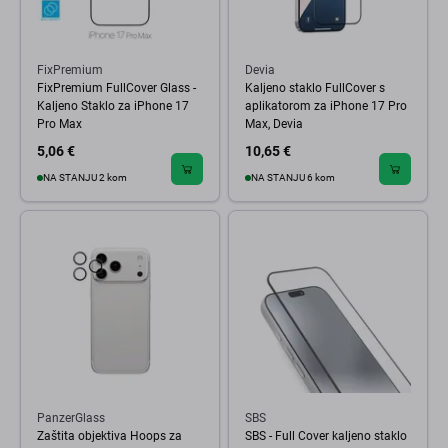
FixPremium
Devia
FixPremium FullCover Glass -
Kaljeno staklo FullCover s
Kaljeno Staklo za iPhone 17
aplikatorom za iPhone 17 Pro
Pro Max
Max, Devia
5,06 €
10,65 €
NA STANJU 2 kom
NA STANJU 6 kom
PanzerGlass
SBS
Zaštita objektiva Hoops za
SBS - Full Cover kaljeno staklo