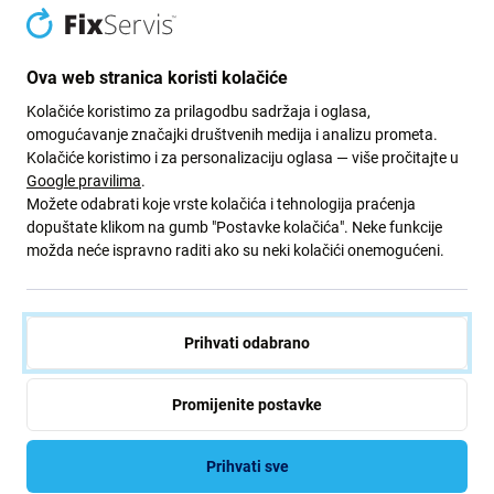
s aplikatorom za iPhone 17
za iPhone 17 Pro Max, Crna,
Pro Max, Crna, PanzerGlass
PanzerGlass
53,81 €
40,60 €
Ova web stranica koristi kolačiće
Vanjsko skladište
Vanjsko skladište
Kolačiće koristimo za prilagodbu sadržaja i oglasa,
omogućavanje značajki društvenih medija i analizu prometa.
Kolačiće koristimo i za personalizaciju oglasa — više pročitajte u
Google pravilima
.
Možete odabrati koje vrste kolačića i tehnologija praćenja
dopuštate klikom na gumb "Postavke kolačića". Neke funkcije
možda neće ispravno raditi ako su neki kolačići onemogućeni.
Prihvati odabrano
PanzerGlass
PanzerGlass
Zaštita objektiva Fender za
Zaštita objektiva Fender za
iPhone 17 Pro Max, Srebrna,
iPhone 17 Pro Max, Plava,
Promijenite postavke
PanzerGlass
PanzerGlass
25,36 €
25,36 €
Prihvati sve
NA ČEKANJU
NA ČEKANJU