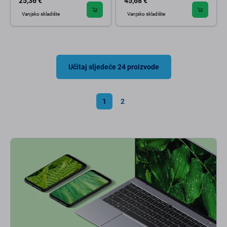
25,36 €
45,68 €
Vanjsko skladište
Vanjsko skladište
Učitaj sljedeće 24 proizvode
1
2