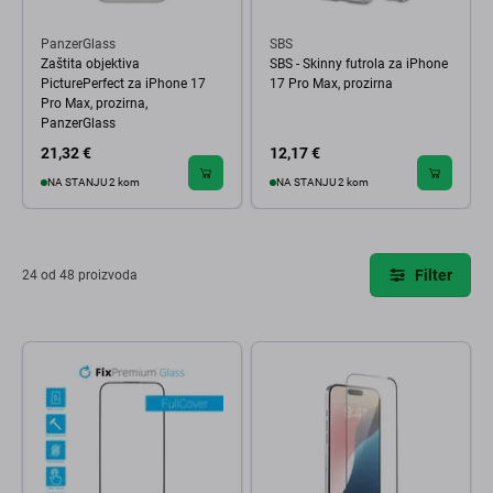
PanzerGlass
SBS
Zaštita objektiva
SBS - Skinny futrola za iPhone
PicturePerfect za iPhone 17
17 Pro Max, prozirna
Pro Max, prozirna,
PanzerGlass
21,32 €
12,17 €
NA STANJU 2 kom
NA STANJU 2 kom
Filter
24 od 48 proizvoda