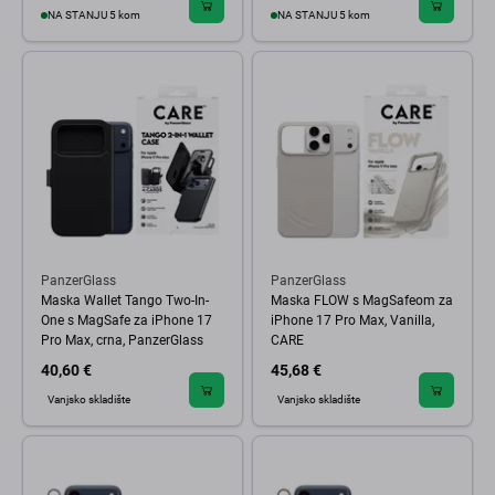
NA STANJU 5 kom
NA STANJU 5 kom
PanzerGlass
PanzerGlass
Maska Wallet Tango Two-In-
Maska FLOW s MagSafeom za
One s MagSafe za iPhone 17
iPhone 17 Pro Max, Vanilla,
Pro Max, crna, PanzerGlass
CARE
40,60 €
45,68 €
Vanjsko skladište
Vanjsko skladište