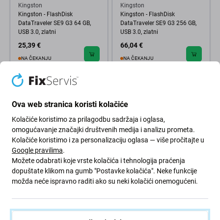
Kingston
Kingston
Kingston - FlashDisk
Kingston - FlashDisk
DataTraveler SE9 G3 64 GB,
DataTraveler SE9 G3 256 GB,
USB 3.0, zlatni
USB 3.0, zlatni
25,39 €
66,04 €
NA ČEKANJU
NA ČEKANJU
Ova web stranica koristi kolačiće
Kolačiće koristimo za prilagodbu sadržaja i oglasa,
omogućavanje značajki društvenih medija i analizu prometa.
Kolačiće koristimo i za personalizaciju oglasa — više pročitajte u
Google pravilima
.
Možete odabrati koje vrste kolačića i tehnologija praćenja
dopuštate klikom na gumb "Postavke kolačića". Neke funkcije
Kingston
možda neće ispravno raditi ako su neki kolačići onemogućeni.
Kingston - FlashDisk
DataTraveler SE9 G3 128 GB,
USB 3.0, zlatni
40,63 €