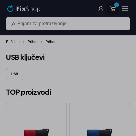
Preskočiť na hlavný obsah
0
Početna
Pribor
Pribor
USB ključevi
USB
TOP proizvodi