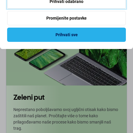
Prihvati odabrano
NA ČEKANJU
Promijenite postavke
Prihvati sve
Zeleni put
Neprestano poboljšavamo svoj ugljični otisak kako bismo
zaštitili naš planet. Pročitajte više o tome kako
prilagođavamo naše procese kako bismo smanjili naš
trag.