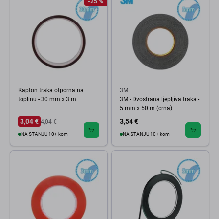
-25 %
Kapton traka otporna na
3M
toplinu - 30 mm x 3 m
3M - Dvostrana ljepljiva traka -
5 mm x 50 m (crna)
3,04 €
3,54 €
4,04 €
NA STANJU 10+ kom
NA STANJU 10+ kom