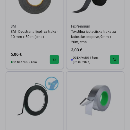
3M
FixPremium
3M - Dvostrana ljepljiva traka -
Tekstilna izolacijska traka za
10 mm x 50 m (crna)
kabelske snopove, 9mm x
20m, crna
3,03 €
5,06 €
OČEKIVANO 1 kom,
NA STANJU 2 kom
(02.09.2026)