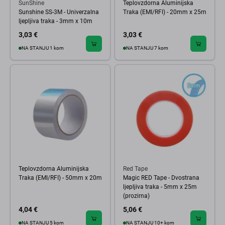
SunShine
Teplovzdorna Aluminijska
Sunshine SS-3M - Univerzalna
Traka (EMI/RFI) - 20mm x 25m
ljepljiva traka - 3mm x 10m
3,03 €
3,03 €
NA STANJU 1 kom
NA STANJU 7 kom
Teplovzdorna Aluminijska
Red Tape
Traka (EMI/RFI) - 50mm x 20m
Magic RED Tape - Dvostrana
ljepljiva traka - 5mm x 25m
(prozirna)
4,04 €
5,06 €
NA STANJU 5 kom
NA STANJU 10+ kom