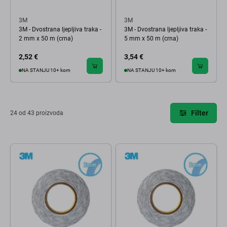
3M
3M
3M - Dvostrana ljepljiva traka -
3M - Dvostrana ljepljiva traka -
2 mm x 50 m (crna)
5 mm x 50 m (crna)
2,52 €
3,54 €
NA STANJU 10+ kom
NA STANJU 10+ kom
Filter
24 od 43 proizvoda