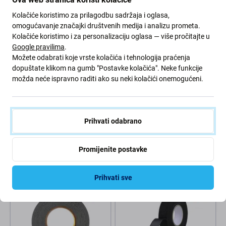
Kolačiće koristimo za prilagodbu sadržaja i oglasa,
omogućavanje značajki društvenih medija i analizu prometa.
Kolačiće koristimo i za personalizaciju oglasa — više pročitajte u
Google pravilima
.
Možete odabrati koje vrste kolačića i tehnologija praćenja
dopuštate klikom na gumb "Postavke kolačića". Neke funkcije
možda neće ispravno raditi ako su neki kolačići onemogućeni.
Kapton traka otporna na
FixPremium
toplinu - 10mm x 3m
Dvostrana mrežasta ljepljiva
traka, 20mm x 20m, prozirna
Prihvati odabrano
3,03 €
3,03 €
OČEKIVANO 9 kom,
OČEKIVANO 10+ kom,
Promijenite postavke
(11.08.2026)
(07.08.2026)
Prihvati sve