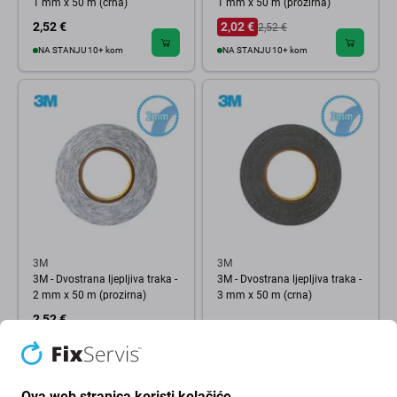
1 mm x 50 m (crna)
1 mm x 50 m (prozirna)
2,52 €
2,02 €
2,52 €
NA STANJU 10+ kom
NA STANJU 10+ kom
3M
3M
3M - Dvostrana ljepljiva traka -
3M - Dvostrana ljepljiva traka -
2 mm x 50 m (prozirna)
3 mm x 50 m (crna)
2,52 €
2,52 €
OČEKIVANO 10+ kom,
(07.08.2026)
NA STANJU 10+ kom
Ova web stranica koristi kolačiće