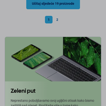
Učitaj sljedeće 19 proizvode
1
2
Zeleni put
Neprestano poboljšavamo svoj ugljični otisak kako bismo
zaštitili naš planet. Pročitajte više o tome kako