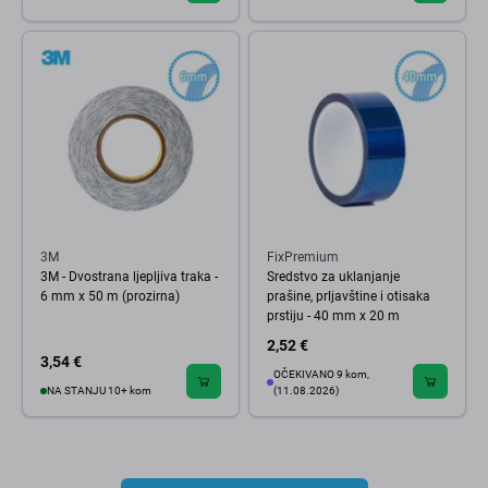
3M
FixPremium
3M - Dvostrana ljepljiva traka -
Sredstvo za uklanjanje
6 mm x 50 m (prozirna)
prašine, prljavštine i otisaka
prstiju - 40 mm x 20 m
2,52 €
3,54 €
OČEKIVANO 9 kom,
NA STANJU 10+ kom
(11.08.2026)