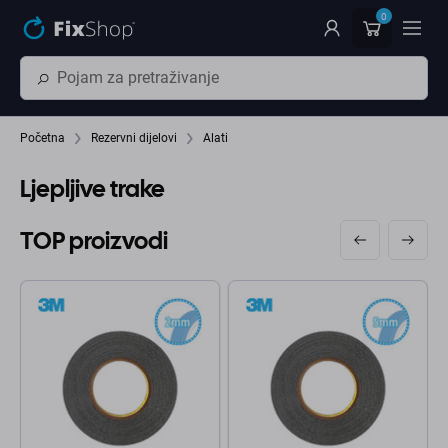
Preskočiť na hlavný obsah
0
Početna
Rezervni dijelovi
Alati
Ljepljive trake
TOP proizvodi