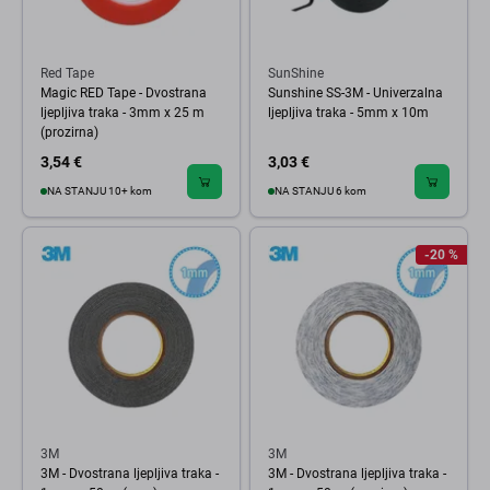
Red Tape
SunShine
Magic RED Tape - Dvostrana
Sunshine SS-3M - Univerzalna
ljepljiva traka - 3mm x 25 m
ljepljiva traka - 5mm x 10m
(prozirna)
3,54 €
3,03 €
NA STANJU 10+ kom
NA STANJU 6 kom
-20 %
3M
3M
3M - Dvostrana ljepljiva traka -
3M - Dvostrana ljepljiva traka -