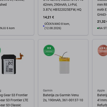
ished
42mm, 290mAh, Li-Pol,
mm R89
3.87V, HB522025EFW, HQ
mAh E
GH43-
14,21 €
servis
21,32 
OČEKIVANO 8 kom,
ANJU 6 kom
(12.08.2026)
NA ST
košaricu
U
Pratite dostupnost
g
Garmin
Apple
g Gear S3 Frontier
Baterija za Garmin Venu
Bateri
ear S3 Frontier LTE
2s, 190mAh, 361-00137-10
41mm,
ear S3 Classic
Refurb