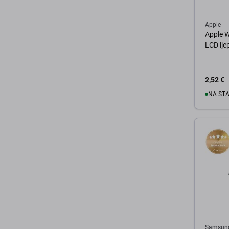
Apple
Apple 
LCD ljep
2,52 €
NA ST
U 
Samsun