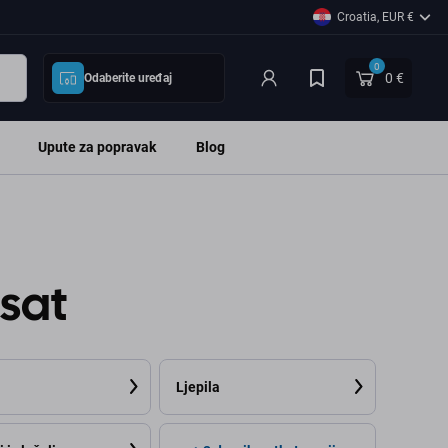
Croatia, EUR €
0
0 €
Odaberite uređaj
Upute za popravak
Blog
 sat
Ljepila