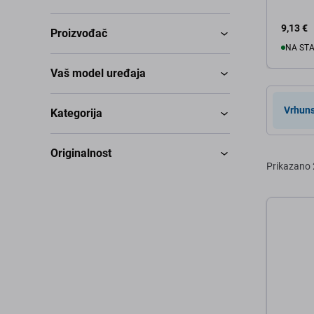
9,13 €
Proizvođač
NA ST
Vaš model uređaja
U 
Vrhuns
Kategorija
Originalnost
Prikazano