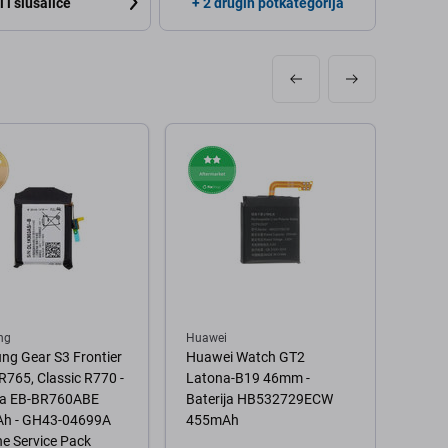
 i slušalice
+ 2 drugih potkategorija
ng
Huawei
Sams
g Gear S3 Frontier
Huawei Watch GT2
Sams
R765, Classic R770 -
Latona-B19 46mm -
Class
ija EB-BR760ABE
Baterija HB532729ECW
mm R8
h - GH43-04699A
455mAh
mAh 
e Service Pack
GH43-