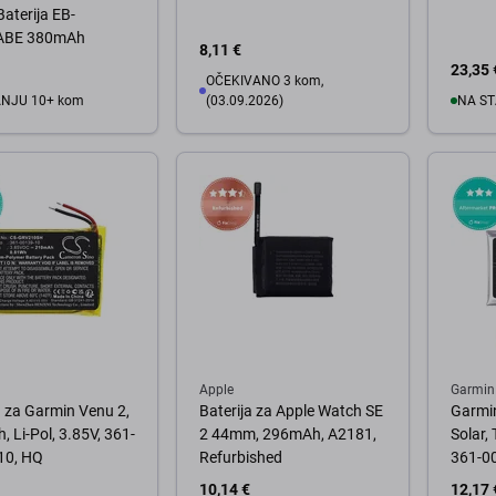
Baterija EB-
ABE 380mAh
8,11 €
23,35 
OČEKIVANO 3 kom,
ANJU 10+ kom
(03.09.2026)
NA ST
košaricu
U
U košaricu
Apple
Garmin
a za Garmin Venu 2,
Baterija za Apple Watch SE
Garmin
 Li-Pol, 3.85V, 361-
2 44mm, 296mAh, A2181,
Solar, 
10, HQ
Refurbished
361-0
10,14 €
12,17 