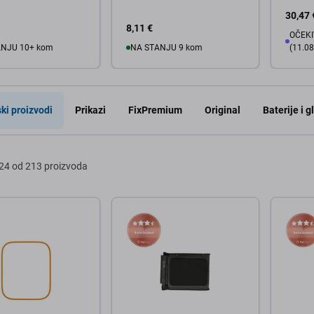
30,47 
8,11 €
OČEKI
ANJU 10+ kom
NA STANJU 9 kom
(11.08
košaricu
U košaricu
U
ki proizvodi
Prikazi
FixPremium
Original
Baterije i g
24 od 213 proizvoda