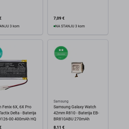
€
7,09 €
ANJU 3 kom
NA STANJU 3 kom
 košaricu
U košaricu
Samsung
 Fenix 6X, 6X Pro
Samsung Galaxy Watch
Tactix Delta - Baterija
42mm R810 - Baterija EB-
0126-00 400mAh HQ
BR810ABU 270mAh
€
8,11 €