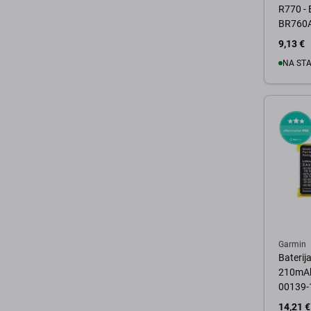
R770 - 
BR760
9,13 €
NA ST
U 
Garmin
Baterij
210mAh,
00139-
14,21 €