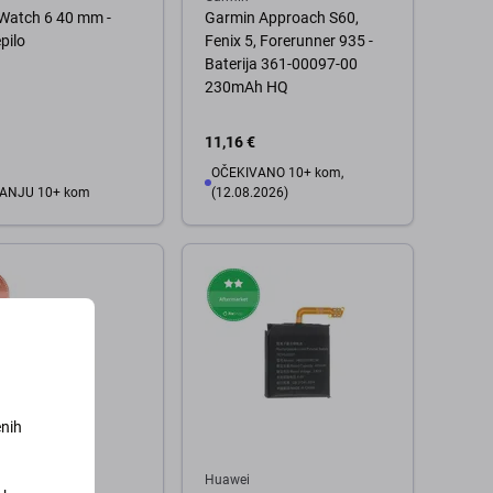
Watch 6 40 mm -
Garmin Approach S60,
pilo
Fenix 5, Forerunner 935 -
Baterija 361-00097-00
230mAh HQ
11,16 €
OČEKIVANO 10+ kom,
ANJU 10+ kom
(12.08.2026)
 košaricu
Pratite dostupnost
enih
Huawei