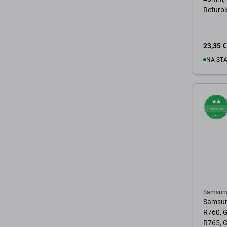
Refurb
23,35 €
NA ST
U 
Samsun
Samsun
R760, G
R765, G