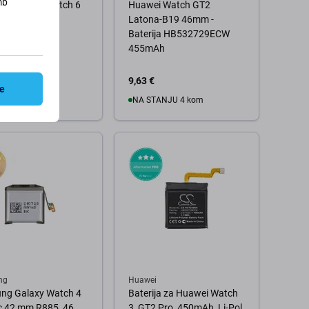
mb
ja za Apple Watch 6
Huawei Watch GT2
 304mAh,
Latona-B19 46mm -
ished
Baterija HB532729ECW
455mAh
€
9,63 €
ve
ANJU 10+ kom
NA STANJU 4 kom
 košaricu
U košaricu
ng
Huawei
ng Galaxy Watch 4
Baterija za Huawei Watch
c 42 mm R885, 46
3, GT2 Pro, 450mAh, Li-Pol,