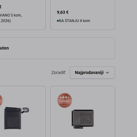
servi
€
9,63 €
VANO 5 kom,
21,32
.2026)
NA STANJU 4 kom
U košaricu
 košaricu
luten
Zoradiť:
Najprodavaniji