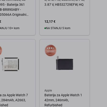
5 - Baterija 361
3.87 V, HB532729EFW, HQ
B-BR890ABY -
05066A Originalni
ni paket
€
12,17 €
ANJU 10+ kom
NA STANJU 5 kom
 košaricu
U košaricu
Apple
ja za Apple Watch 7
Baterija za Apple Watch 1
 284mAh, A2663,
42mm, 246mAh,
ished
Refurbished