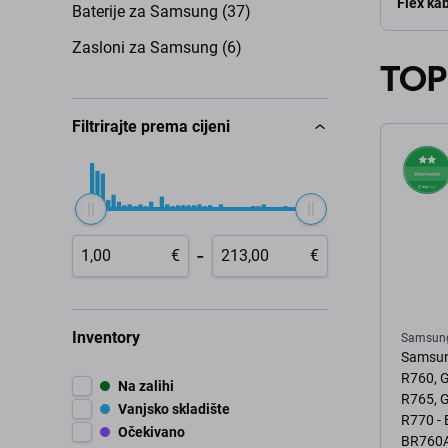
Flex kab
Baterije za Samsung (37)
Zasloni za Samsung (6)
TOP
Filtrirajte prema cijeni
-
€
€
Inventory
Samsun
Samsun
R760, G
Na zalihi
R765, G
Vanjsko skladište
R770 - 
Očekivano
BR760