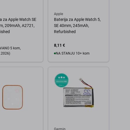
Apple
ja za Apple Watch SE
Baterija za Apple Watch 5,
m, 209mAh, A2721,
SE 40mm, 245mAh,
ished
Refurbished
8,11 €
VANO 5 kom,
.2026)
NA STANJU 10+ kom
U košaricu
 košaricu
Garmin