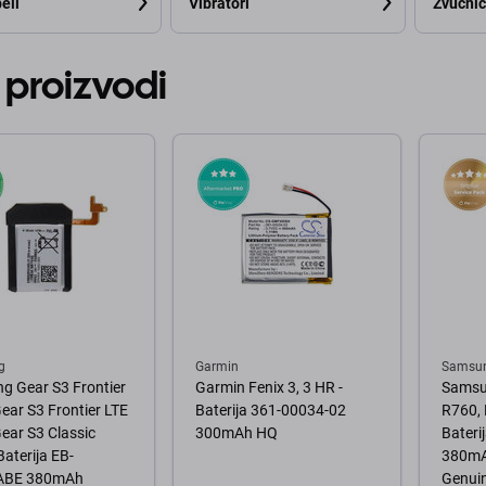
eli
Vibratori
Zvučnici
 proizvodi
g
Garmin
Samsu
g Gear S3 Frontier
Garmin Fenix 3, 3 HR -
Samsun
ear S3 Frontier LTE
Baterija 361-00034-02
R760, 
ear S3 Classic
300mAh HQ
Bater
Baterija EB-
380mA
ABE 380mAh
Genuin