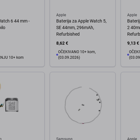
Apple
Apple
Watch 6 44 mm -
Baterija za Apple Watch 5,
Bateri
ilo
SE 44mm, 296mAh,
2 40m
Refurbished
Refurb
8,62 €
9,13 €
OČEKIVANO 10+ kom,
OČEKI
ANJU 10+ kom
(03.09.2026)
(03.09
košaricu
U košaricu
U
g
Samsung
Apple