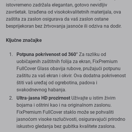
istovremeno zadržala elegantan, gotovo nevidljiv
završetak. Izrađena od visokokvalitetnih materijala, ova
zaštita za zaslon osigurava da vaš zaslon ostane
besprijekoran bez žrtvovanja jasnoće ili odziva na dodir.
Ključne značajke
Potpuna pokrivenost od 360°
Za razliku od
uobičajenih zaštitnih folija za ekran, FixPremium
FullCover Glass obavija rubove, pružajući potpunu
zaštitu za vaš ekran i okvir. Ova dodatna pokrivenost
štiti vaš uređaj od ogrebotina, padova i
svakodnevnog habanja.
Ultra-jasna HD prozirnost
Uživajte u istim živim
bojama i oštrini kao i na originalnom zaslonu.
FixPremium FullCover staklo može se pohvaliti
jasnoćom visoke razlučivosti, osiguravajući prirodno
iskustvo gledanja bez gubitka kvalitete zaslona.