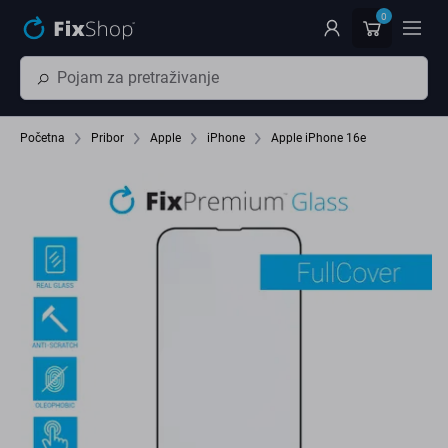
Preskočiť na hlavný obsah
0
Početna
Pribor
Apple
iPhone
Apple iPhone 16e