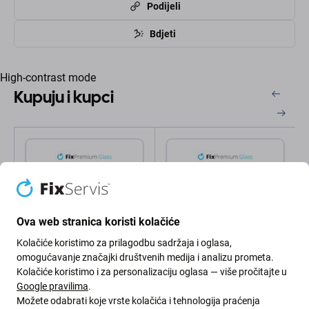
Podijeli
Bdjeti
High-contrast mode
Kupuju i kupci
Ova web stranica koristi kolačiće
Kolačiće koristimo za prilagodbu sadržaja i oglasa,
omogućavanje značajki društvenih medija i analizu prometa.
FixPremium
FixPremium
Kolačiće koristimo i za personalizaciju oglasa — više pročitajte u
FixPremium Glass -
FixPremium FullCover
Kaljeno Staklo za iPhone
Glass - Kaljeno Staklo za
Google pravilima
.
13, 13 Pro, 14 i 16e
iPhone 13, 13 Pro, 14 i
Možete odabrati koje vrste kolačića i tehnologija praćenja