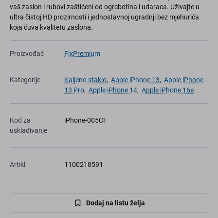
vaš zaslon i rubovi zaštićeni od ogrebotina i udaraca. Uživajte u
ultra čistoj HD prozirnosti i jednostavnoj ugradnji bez mjehurića
koja čuva kvalitetu zaslona.
Proizvođač
FixPremium
Kategorije
Kaljeno staklo
,
Apple iPhone 13
,
Apple iPhone
13 Pro
,
Apple iPhone 14
,
Apple iPhone 16e
Kod za
iPhone-005CF
usklađivanje
Artikl
1100218591
Dodaj na listu želja