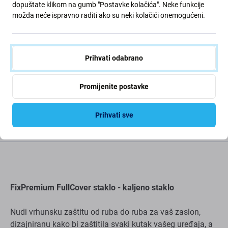
16e (10 Pack)
dopuštate klikom na gumb "Postavke kolačića". Neke funkcije
4,04 €
20,30 €
možda neće ispravno raditi ako su neki kolačići onemogućeni.
NA STANJU 10+
NA STANJU 6
kom
kom
Prihvati odabrano
Promijenite postavke
Prihvati sve
Opis i specifikacija
Dostava i povrati
Recenzije (7)
FixPremium FullCover staklo - kaljeno staklo
Nudi vrhunsku zaštitu od ruba do ruba za vaš zaslon,
dizajniranu kako bi zaštitila svaki kutak vašeg uređaja, a