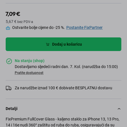
7,09 €
5,67 €
bez PDV-a
Ostvarite bolje cijene do -25 %.
Postanite FixPartner
Dodaj u košaricu
Na stanju (shop)
Dostavljamo sljedeći radni dan. 7. Kol. (narudžba do 15:00)
Pratite dostupnost
Za narudžbe iznad 100 € dobivate BESPLATNU dostavu
Detalji
FixPremium FullCover Glass - kaljeno staklo za iPhone 13, 13 Pro,
14 i 16e nudi 360° zaštitu od ruba do ruba, osiguravajući da su