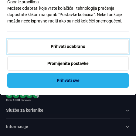
Google pravilima
.
ponude. Ujedno, podnošenjem ovog obrasca potvrđujem da sam
Možete odabrati koje vrste kolačića i tehnologija praćenja
stariji od 16 godina
dopuštate klikom na gumb "Postavke kolačića". Neke funkcije
možda neće ispravno raditi ako su neki kolačići onemogućeni.
Pretplatite
se
Prihvati odabrano
Slažem se primati vijesti
Promijenite postavke
Prihvati sve
Rated Excellent
Over
1000
reviews
Služba za korisnike
Informacije