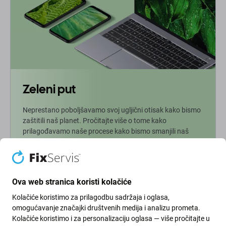
Zeleni put
Neprestano poboljšavamo svoj ugljični otisak kako bismo
zaštitili naš planet. Pročitajte više o tome kako
prilagođavamo naše procese kako bismo smanjili naš
trag.
Više info
Ova web stranica koristi kolačiće
Kolačiće koristimo za prilagodbu sadržaja i oglasa,
Newsletter
omogućavanje značajki društvenih medija i analizu prometa.
Kolačiće koristimo i za personalizaciju oglasa — više pročitajte u
Prijavite se za redovite obavijesti o popustima i novostima iz naše