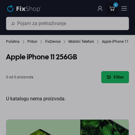
Preskočiť na hlavný obsah
0
Početna
Pribor
FixDevice
Mobilni Telefoni
Apple iPhone 11
Apple iPhone 11 256GB
Filter
0 od 0 proizvoda
U katalogu nema proizvoda.