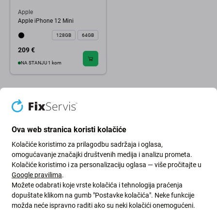
Apple
Apple iPhone 12 Mini
128GB
64GB
209 €
NA STANJU 1 kom
Ova web stranica koristi kolačiće
Kolačiće koristimo za prilagodbu sadržaja i oglasa,
omogućavanje značajki društvenih medija i analizu prometa.
Kolačiće koristimo i za personalizaciju oglasa — više pročitajte u
Google pravilima
.
Možete odabrati koje vrste kolačića i tehnologija praćenja
dopuštate klikom na gumb "Postavke kolačića". Neke funkcije
možda neće ispravno raditi ako su neki kolačići onemogućeni.
Zeleni put