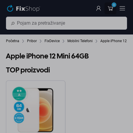
Preskočiť na hlavný obsah
0
Početna
Pribor
FixDevice
Mobilni Telefoni
Apple iPhone 12 Min
Apple iPhone 12 Mini 64GB
TOP proizvodi