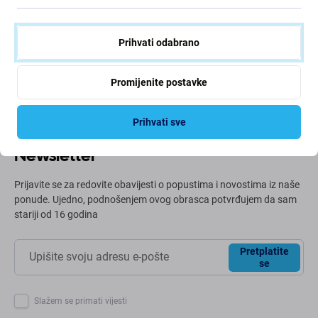
Neprestano poboljšavamo svoj ugljični otisak kako bismo
zaštitili naš planet. Pročitajte više o tome kako
Prihvati odabrano
prilagođavamo naše procese kako bismo smanjili naš
trag.
Promijenite postavke
Više info
Prihvati sve
Newsletter
Prijavite se za redovite obavijesti o popustima i novostima iz naše
ponude. Ujedno, podnošenjem ovog obrasca potvrđujem da sam
stariji od 16 godina
Pretplatite
se
Slažem se primati vijesti