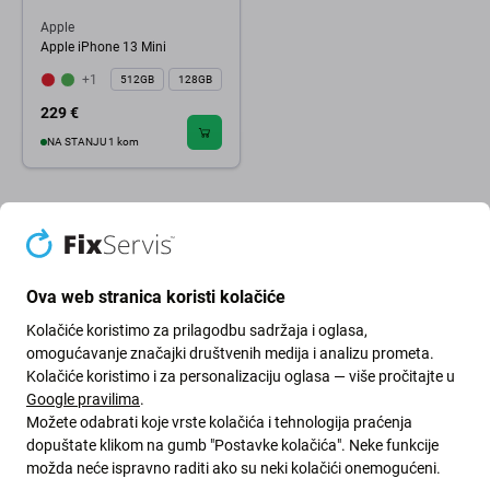
Apple
Apple iPhone 13 Mini
+1
512GB
128GB
229 €
NA STANJU 1 kom
Ova web stranica koristi kolačiće
Kolačiće koristimo za prilagodbu sadržaja i oglasa,
omogućavanje značajki društvenih medija i analizu prometa.
Kolačiće koristimo i za personalizaciju oglasa — više pročitajte u
Google pravilima
.
Možete odabrati koje vrste kolačića i tehnologija praćenja
dopuštate klikom na gumb "Postavke kolačića". Neke funkcije
možda neće ispravno raditi ako su neki kolačići onemogućeni.
Zeleni put