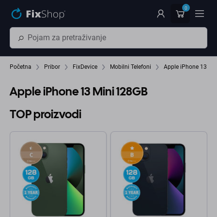
Preskočiť na hlavný obsah
0
Početna
Pribor
FixDevice
Mobilni Telefoni
Apple iPhone 13 Min
Apple iPhone 13 Mini 128GB
TOP proizvodi