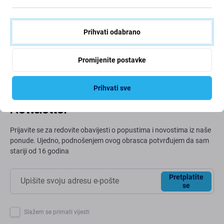
Neprestano poboljšavamo svoj ugljični otisak kako bismo
zaštitili naš planet. Pročitajte više o tome kako
Prihvati odabrano
prilagođavamo naše procese kako bismo smanjili naš
trag.
Promijenite postavke
Više info
Prihvati sve
Newsletter
Prijavite se za redovite obavijesti o popustima i novostima iz naše
ponude. Ujedno, podnošenjem ovog obrasca potvrđujem da sam
stariji od 16 godina
Pretplatite
se
Slažem se primati vijesti