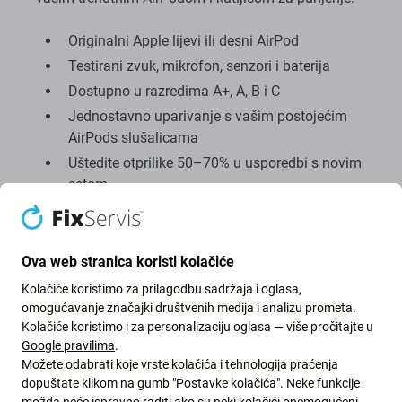
Originalni Apple lijevi ili desni AirPod
Testirani zvuk, mikrofon, senzori i baterija
Dostupno u razredima A+, A, B i C
Jednostavno uparivanje s vašim postojećim
AirPods slušalicama
Uštedite otprilike 50–70% u usporedbi s novim
setom
12-mjesečno jamstvo na svaku klasu
Ova web stranica koristi kolačiće
Kolačiće koristimo za prilagodbu sadržaja i oglasa,
omogućavanje značajki društvenih medija i analizu prometa.
Kolačiće koristimo i za personalizaciju oglasa — više pročitajte u
Google pravilima
.
Možete odabrati koje vrste kolačića i tehnologija praćenja
dopuštate klikom na gumb "Postavke kolačića". Neke funkcije
možda neće ispravno raditi ako su neki kolačići onemogućeni.