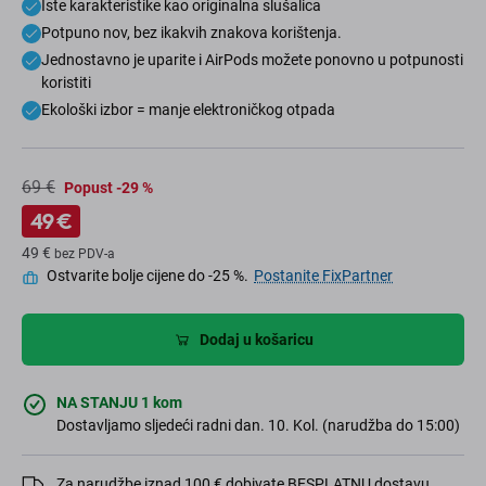
Iste karakteristike kao originalna slušalica
Potpuno nov, bez ikakvih znakova korištenja.
Jednostavno je uparite i AirPods možete ponovno u potpunosti
koristiti
Ekološki izbor = manje elektroničkog otpada
69 €
Popust -29 %
49 €
49 €
bez PDV-a
Ostvarite bolje cijene do -25 %.
Postanite FixPartner
Dodaj u košaricu
NA STANJU 1 kom
Dostavljamo sljedeći radni dan. 10. Kol. (narudžba do 15:00)
Za narudžbe iznad 100 € dobivate BESPLATNU dostavu