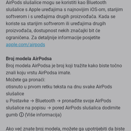
AirPods slušalice mogu se koristiti kao Bluetooth
slušalice s Apple uređajima s najnovijim iOS-om, starijim
softverom i s uređajima drugih proizvođača. Kada se
koriste sa starijim softverom ili uređajima drugih
proizvođača, dostupnost nekih značajki bit će
ograničena. Za detaljnije informacije posjetite
apple.com/airpods
Broj modela AirPodsa
Broj modela AirPodsa je broj koji tražite kako biste točno
znali koju vrstu AirPodsa imate.
Možete ga pronaći:
otisnuto u prvom retku teksta na dnu svake AirPods
slušalice
u Postavke → Bluetooth → pronađite svoje AirPods
slušalice na popisu → pored AirPods slušalica dodirnite
gumb
ⓘ
(Više informacija)
Ako već znate broj modela, možete ga upotrijebiti da biste