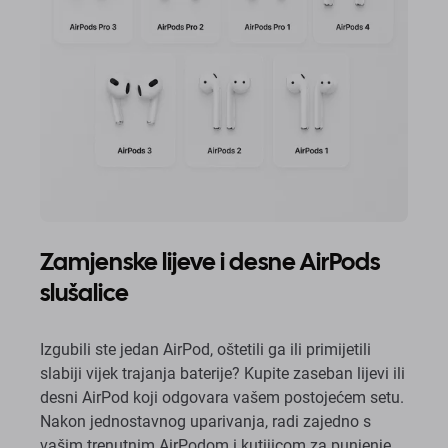
Zamjenske lijeve i desne AirPods
slušalice
Izgubili ste jedan AirPod, oštetili ga ili primijetili
slabiji vijek trajanja baterije? Kupite zaseban lijevi ili
desni AirPod koji odgovara vašem postojećem setu.
Nakon jednostavnog uparivanja, radi zajedno s
vašim trenutnim AirPodom i kutijicom za punjenje.