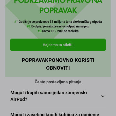
PODRŽAVAMO PRAVO NA
POPRAVAK
#1
Godišnje se proizvede 53 milijuna tona elektroničkog otpada
#2
E-otpad je najbrže rastući otpad na svijetu
#3
Samo 15 - 20% se reciklira
Hajdemo to otkriti!
POPRAVAK
PONOVNO KORISTI
OBNOVITI
Često postavljana pitanja
Mogu li kupiti samo jedan zamjenski
AirPod?
Mogu li zasebno kupiti kutijicu za punjenje