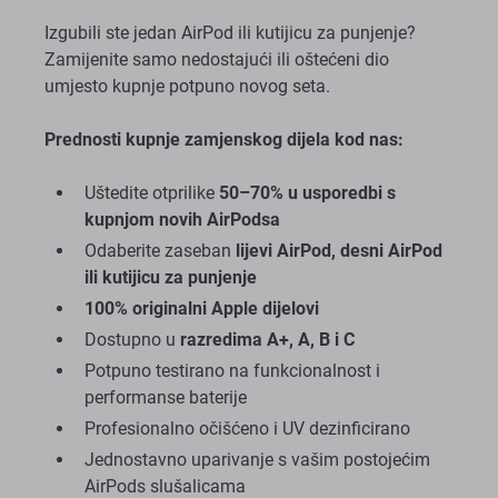
Izgubili ste jedan AirPod ili kutijicu za punjenje?
Zamijenite samo nedostajući ili oštećeni dio
umjesto kupnje potpuno novog seta.
Prednosti kupnje zamjenskog dijela kod nas:
Uštedite otprilike
50–70% u usporedbi s
kupnjom novih AirPodsa
Odaberite zaseban
lijevi AirPod, desni AirPod
ili kutijicu za punjenje
100% originalni Apple dijelovi
Dostupno u
razredima A+, A, B i C
Potpuno testirano na funkcionalnost i
performanse baterije
Profesionalno očišćeno i UV dezinficirano
Jednostavno uparivanje s vašim postojećim
AirPods slušalicama