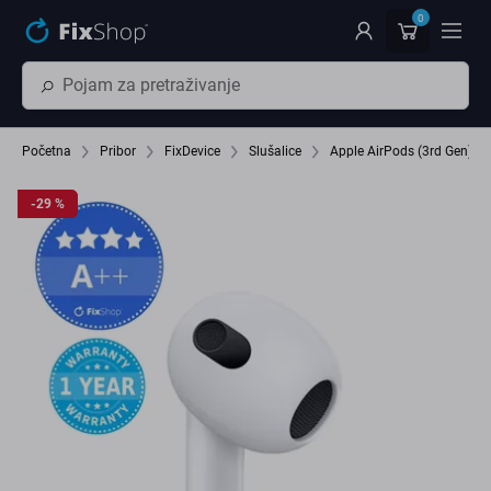
Preskočiť na hlavný obsah
0
Početna
Pribor
FixDevice
Slušalice
Apple AirPods (3rd Gen) - L
-29 %
-29 %