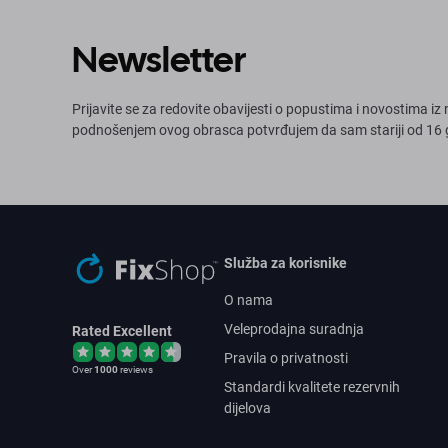
Newsletter
Prijavite se za redovite obavijesti o popustima i novostima i
podnošenjem ovog obrasca potvrđujem da sam stariji od 16
Služba za korisnike
O nama
Veleprodajna suradnja
Rated Excellent
Pravila o privatnosti
Over
1000
reviews
Standardi kvalitete rezervnih
dijelova