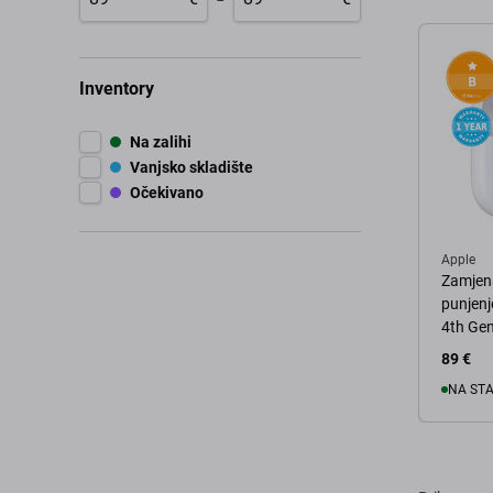
Inventory
Na zalihi
Vanjsko skladište
Očekivano
Apple
Zamjens
punjenj
4th Ge
89 €
NA ST
U 