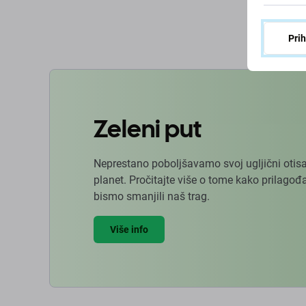
U 
Pri
Zeleni put
Neprestano poboljšavamo svoj ugljični otisa
planet. Pročitajte više o tome kako prilag
bismo smanjili naš trag.
Više info