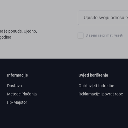
z naše ponude. Ujedno,
Slažem se primati vijesti
 godina
Informacije
Uvjeti korištenja
Dostava
Opći uvjeti i odredbe
Metode Plačanja
Reklamacije i povrat robe
Fix-Majstor