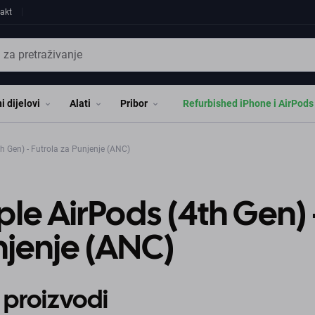
akt
i dijelovi
Alati
Pribor
Refurbished iPhone i AirPods
h Gen) - Futrola za Punjenje (ANC)
le AirPods (4th Gen) 
jenje (ANC)
 proizvodi