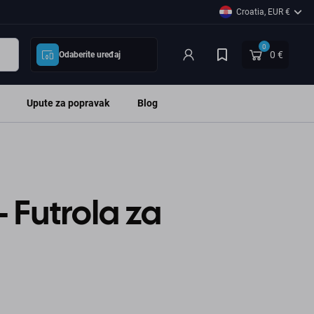
Croatia, EUR €
0
0 €
Odaberite uređaj
Upute za popravak
Blog
- Futrola za