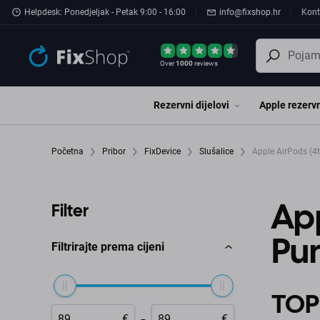
Preskočiť na hlavný obsah
Helpdesk: Ponedjeljak - Petak 9:00 - 16:00
info@fixshop.hr
Kont
Over
1000
reviews
Rezervni dijelovi
Apple rezervn
Početna
Pribor
FixDevice
Slušalice
Apple AirPods (4t
App
Filter
Pun
Filtrirajte prema cijeni
TOP
-
€
€