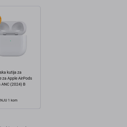
ka kutija za
e za Apple AirPods
n ANC (2024) B
ANJU 1 kom
košaricu