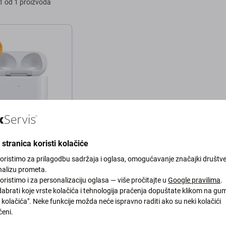
1 od 1 proizvoda
ka kutija za
stranica koristi kolačiće
e za Apple AirPods
koristimo za prilagodbu sadržaja i oglasa, omogućavanje značajki društv
n ANC (2024) B
nalizu prometa.
oristimo i za personalizaciju oglasa — više pročitajte u
Google pravilima
.
abrati koje vrste kolačića i tehnologija praćenja dopuštate klikom na gu
kolačića". Neke funkcije možda neće ispravno raditi ako su neki kolačići
ANJU 1 kom
eni.