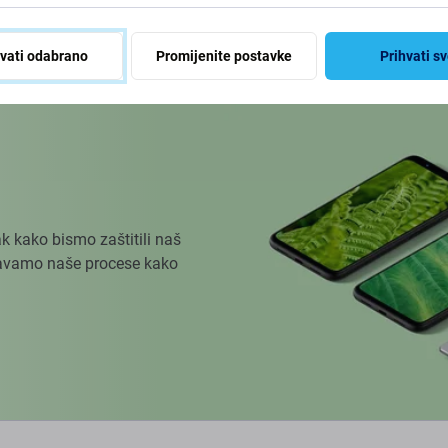
košaricu
hvati odabrano
Promijenite postavke
Prihvati s
k kako bismo zaštitili naš
ođavamo naše procese kako