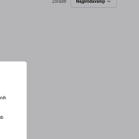
Zoradiť:
Najprodavaniji
enih
mb