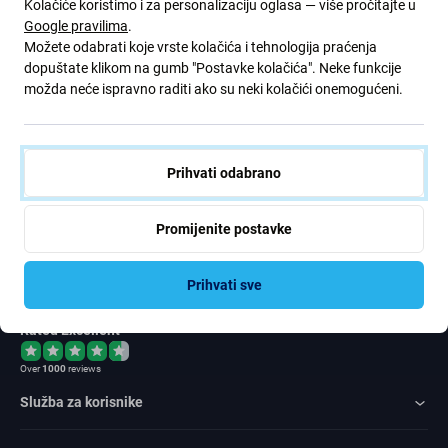
Kolačiće koristimo i za personalizaciju oglasa — više pročitajte u
Google pravilima
.
Prijavite se za redovite obavijesti o popustima i novostima iz naše
Možete odabrati koje vrste kolačića i tehnologija praćenja
ponude. Ujedno, podnošenjem ovog obrasca potvrđujem da sam
dopuštate klikom na gumb "Postavke kolačića". Neke funkcije
stariji od 16 godina
možda neće ispravno raditi ako su neki kolačići onemogućeni.
Pretplatite
se
Prihvati odabrano
Slažem se primati vijesti
Promijenite postavke
Prihvati sve
Rated Excellent
Over
1000
reviews
Služba za korisnike