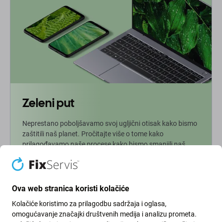
Zeleni put
Neprestano poboljšavamo svoj ugljični otisak kako bismo
zaštitili naš planet. Pročitajte više o tome kako
prilagođavamo naše procese kako bismo smanjili naš
trag.
Više info
Ova web stranica koristi kolačiće
Kolačiće koristimo za prilagodbu sadržaja i oglasa,
Newsletter
omogućavanje značajki društvenih medija i analizu prometa.