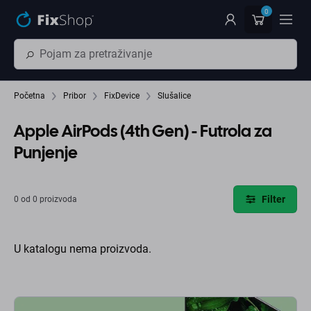
Preskočiť na hlavný obsah
0
Početna
Pribor
FixDevice
Slušalice
Apple AirPods (4th Gen) - Futrola za
Punjenje
Filter
0 od 0 proizvoda
U katalogu nema proizvoda.