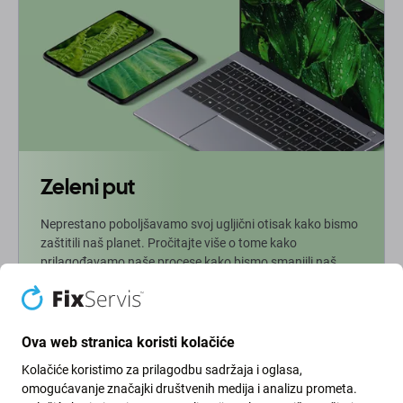
Zeleni put
Neprestano poboljšavamo svoj ugljični otisak kako bismo
zaštitili naš planet. Pročitajte više o tome kako
prilagođavamo naše procese kako bismo smanjili naš
trag.
Više info
Ova web stranica koristi kolačiće
Kolačiće koristimo za prilagodbu sadržaja i oglasa,
Newsletter
omogućavanje značajki društvenih medija i analizu prometa.