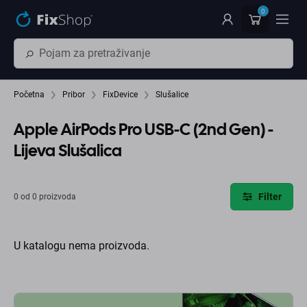
Preskočiť na hlavný obsah
0
Početna
Pribor
FixDevice
Slušalice
Apple AirPods Pro USB-C (2nd Gen) -
Lijeva Slušalica
Filter
0 od 0 proizvoda
U katalogu nema proizvoda.