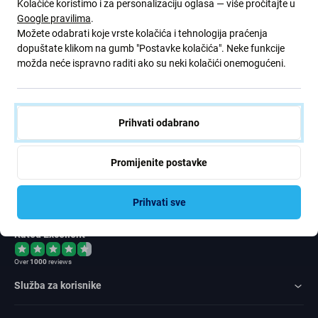
Kolačiće koristimo i za personalizaciju oglasa — više pročitajte u
Google pravilima
.
Prijavite se za redovite obavijesti o popustima i novostima iz naše
Možete odabrati koje vrste kolačića i tehnologija praćenja
ponude. Ujedno, podnošenjem ovog obrasca potvrđujem da sam
dopuštate klikom na gumb "Postavke kolačića". Neke funkcije
stariji od 16 godina
možda neće ispravno raditi ako su neki kolačići onemogućeni.
Pretplatite
se
Prihvati odabrano
Slažem se primati vijesti
Promijenite postavke
Prihvati sve
Rated Excellent
Over
1000
reviews
Služba za korisnike