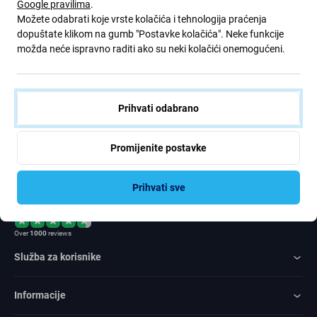
Google pravilima
.
ponude. Ujedno, podnošenjem ovog obrasca potvrđujem da sam
Možete odabrati koje vrste kolačića i tehnologija praćenja
stariji od 16 godina
dopuštate klikom na gumb "Postavke kolačića". Neke funkcije
možda neće ispravno raditi ako su neki kolačići onemogućeni.
Pretplatite
se
Prihvati odabrano
Slažem se primati vijesti
Promijenite postavke
Prihvati sve
Rated Excellent
Over
1000
reviews
Služba za korisnike
Informacije