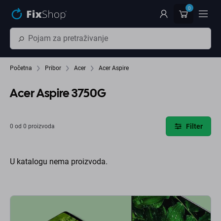
Preskočiť na hlavný obsah
0
Početna
Pribor
Acer
Acer Aspire
Acer Aspire 3750G
Filter
0 od 0 proizvoda
U katalogu nema proizvoda.