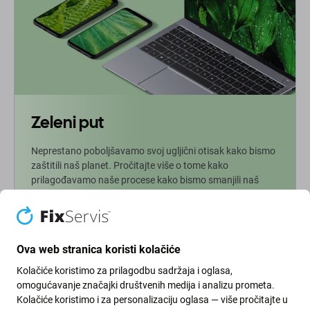
Zeleni put
Neprestano poboljšavamo svoj ugljični otisak kako bismo
zaštitili naš planet. Pročitajte više o tome kako
prilagođavamo naše procese kako bismo smanjili naš
trag.
Više info
Ova web stranica koristi kolačiće
Kolačiće koristimo za prilagodbu sadržaja i oglasa,
Newsletter
omogućavanje značajki društvenih medija i analizu prometa.
Kolačiće koristimo i za personalizaciju oglasa — više pročitajte u
Prijavite se za redovite obavijesti o popustima i novostima iz naše