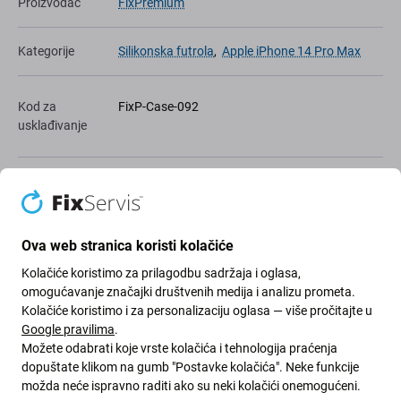
Proizvođač
FixPremium
Kategorije
Silikonska futrola
,
Apple iPhone 14 Pro Max
Kod za
FixP-Case-092
usklađivanje
Artikl
1100290541
Ova web stranica koristi kolačiće
Dodaj na listu želja
Kolačiće koristimo za prilagodbu sadržaja i oglasa,
omogućavanje značajki društvenih medija i analizu prometa.
Podijeli
Kolačiće koristimo i za personalizaciju oglasa — više pročitajte u
Google pravilima
.
Bdjeti
Možete odabrati koje vrste kolačića i tehnologija praćenja
dopuštate klikom na gumb "Postavke kolačića". Neke funkcije
možda neće ispravno raditi ako su neki kolačići onemogućeni.
High-contrast mode