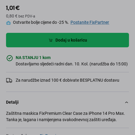
1,01 €
0,80 €
bez PDV-a
Ostvarite bolje cijene do -25 %.
Postanite FixPartner
Dodaj u košaricu
NA STANJU 1 kom
Dostavljamo sljedeći radni dan. 10. Kol. (narudžba do 15:00)
Za narudžbe iznad 100 € dobivate BESPLATNU dostavu
Detalji
Zaštitna maskica FixPremium Clear Case za iPhone 14 Pro Max.
Tanka je, lagana i namijenjena svakodnevnoj zaštiti uređaja.