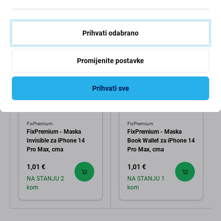
Kupuju i kupci
Prihvati odabrano
Promijenite postavke
Prihvati sve
FixPremium
FixPremium
FixPremium - Maska
FixPremium - Maska
Invisible za iPhone 14
Book Wallet za iPhone 14
Pro Max, crna
Pro Max, crna
1,01 €
1,01 €
NA STANJU 2
NA STANJU 1
kom
kom