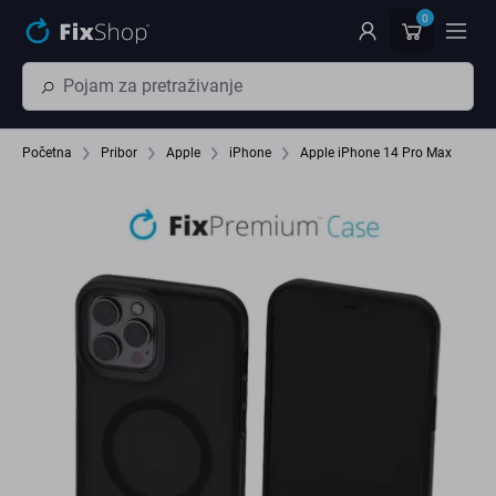
Preskočiť na hlavný obsah
0
Početna
Pribor
Apple
iPhone
Apple iPhone 14 Pro Max