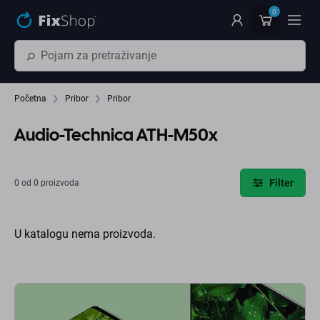
Preskočiť na hlavný obsah
0
Početna
Pribor
Pribor
Audio-Technica ATH-M50x
Filter
0 od 0 proizvoda
U katalogu nema proizvoda.