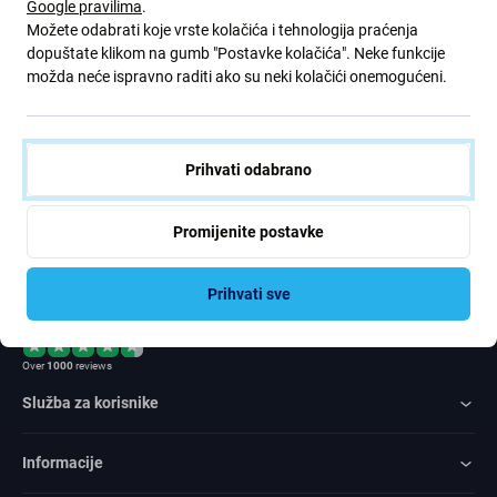
Google pravilima
.
ponude. Ujedno, podnošenjem ovog obrasca potvrđujem da sam
Možete odabrati koje vrste kolačića i tehnologija praćenja
stariji od 16 godina
dopuštate klikom na gumb "Postavke kolačića". Neke funkcije
možda neće ispravno raditi ako su neki kolačići onemogućeni.
Pretplatite
se
Prihvati odabrano
Slažem se primati vijesti
Promijenite postavke
Prihvati sve
Rated Excellent
Over
1000
reviews
Služba za korisnike
Informacije