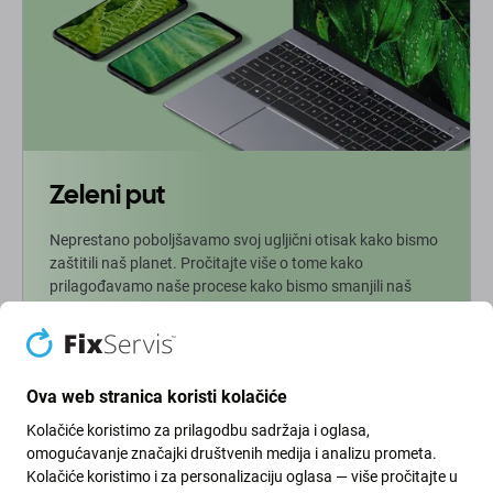
Zeleni put
Neprestano poboljšavamo svoj ugljični otisak kako bismo
zaštitili naš planet. Pročitajte više o tome kako
prilagođavamo naše procese kako bismo smanjili naš
trag.
Više info
Ova web stranica koristi kolačiće
Kolačiće koristimo za prilagodbu sadržaja i oglasa,
Newsletter
omogućavanje značajki društvenih medija i analizu prometa.
Kolačiće koristimo i za personalizaciju oglasa — više pročitajte u
Prijavite se za redovite obavijesti o popustima i novostima iz naše