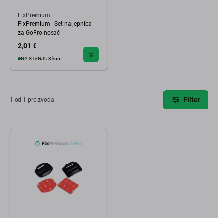
FixPremium
FixPremium - Set naljepnica
za GoPro nosač
2,01 €
NA STANJU 3 kom
Filter
1 od 1 proizvoda