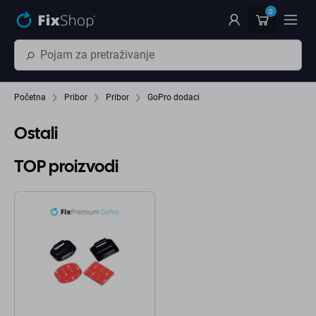
Preskočiť na hlavný obsah
0
Početna
Pribor
Pribor
GoPro dodaci
Ostali
TOP proizvodi