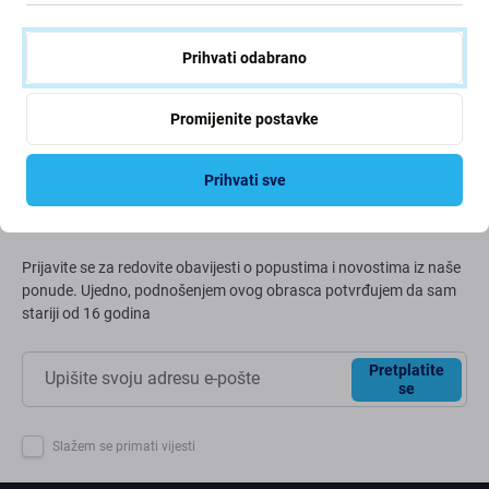
Neprestano poboljšavamo svoj ugljični otisak kako bismo
zaštitili naš planet. Pročitajte više o tome kako
Prihvati odabrano
prilagođavamo naše procese kako bismo smanjili naš
trag.
Promijenite postavke
Više info
Prihvati sve
Newsletter
Prijavite se za redovite obavijesti o popustima i novostima iz naše
ponude. Ujedno, podnošenjem ovog obrasca potvrđujem da sam
stariji od 16 godina
Pretplatite
se
Slažem se primati vijesti