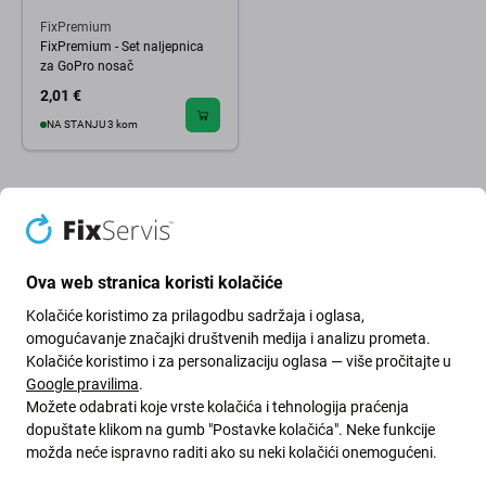
FixPremium
FixPremium - Set naljepnica
za GoPro nosač
2,01 €
NA STANJU 3 kom
Ova web stranica koristi kolačiće
Kolačiće koristimo za prilagodbu sadržaja i oglasa,
omogućavanje značajki društvenih medija i analizu prometa.
Kolačiće koristimo i za personalizaciju oglasa — više pročitajte u
Google pravilima
.
Možete odabrati koje vrste kolačića i tehnologija praćenja
dopuštate klikom na gumb "Postavke kolačića". Neke funkcije
Zeleni put
možda neće ispravno raditi ako su neki kolačići onemogućeni.