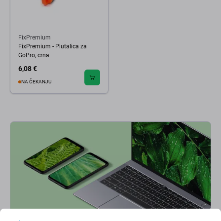
FixPremium
FixPremium - Plutalica za
GoPro, crna
6,08 €
NA ČEKANJU