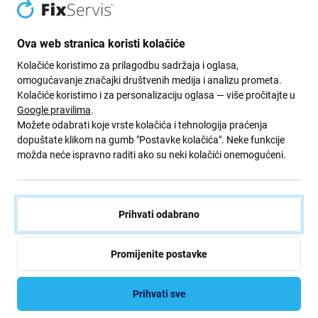
Zeleni put
Ova web stranica koristi kolačiće
Neprestano poboljšavamo svoj ugljični otisak kako bismo
zaštitili naš planet. Pročitajte više o tome kako
Kolačiće koristimo za prilagodbu sadržaja i oglasa,
prilagođavamo naše procese kako bismo smanjili naš
omogućavanje značajki društvenih medija i analizu prometa.
trag.
Kolačiće koristimo i za personalizaciju oglasa — više pročitajte u
Google pravilima
.
Više info
Možete odabrati koje vrste kolačića i tehnologija praćenja
dopuštate klikom na gumb "Postavke kolačića". Neke funkcije
možda neće ispravno raditi ako su neki kolačići onemogućeni.
Newsletter
Prijavite se za redovite obavijesti o popustima i novostima iz naše
Prihvati odabrano
ponude. Ujedno, podnošenjem ovog obrasca potvrđujem da sam
stariji od 16 godina
Promijenite postavke
Pretplatite
se
Prihvati sve