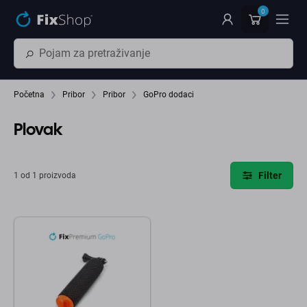
Preskočiť na hlavný obsah
0
Početna
Pribor
Pribor
GoPro dodaci
Plovak
Filter
1 od 1 proizvoda