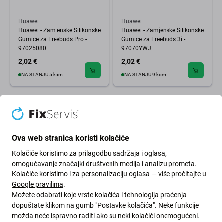
Huawei
Huawei
Huawei - Zamjenske Silikonske
Huawei - Zamjenske Silikonske
Gumice za Freebuds Pro -
Gumice za Freebuds 3i -
97025080
97070YWJ
2,02 €
2,02 €
NA STANJU 5 kom
NA STANJU 9 kom
Ova web stranica koristi kolačiće
Kolačiće koristimo za prilagodbu sadržaja i oglasa,
omogućavanje značajki društvenih medija i analizu prometa.
Kolačiće koristimo i za personalizaciju oglasa — više pročitajte u
Google pravilima
.
Možete odabrati koje vrste kolačića i tehnologija praćenja
dopuštate klikom na gumb "Postavke kolačića". Neke funkcije
možda neće ispravno raditi ako su neki kolačići onemogućeni.