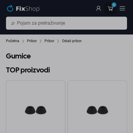
Preskočiť na hlavný obsah
0
Početna
Pribor
Pribor
Ostali pribor
Gumice
TOP proizvodi