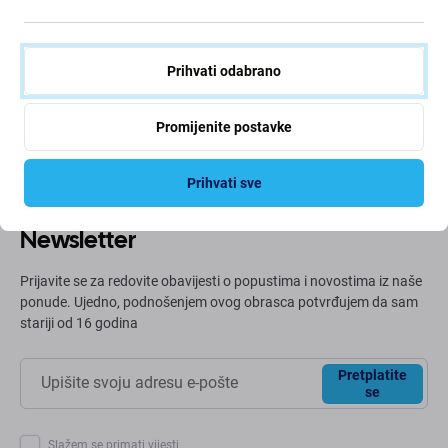
Zeleni put
Neprestano poboljšavamo svoj ugljični otisak kako bismo
Prihvati odabrano
zaštitili naš planet. Pročitajte više o tome kako
prilagođavamo naše procese kako bismo smanjili naš
trag.
Promijenite postavke
Više info
Prihvati sve
Newsletter
Prijavite se za redovite obavijesti o popustima i novostima iz naše
ponude. Ujedno, podnošenjem ovog obrasca potvrđujem da sam
stariji od 16 godina
Pretplatite
se
Slažem se primati vijesti