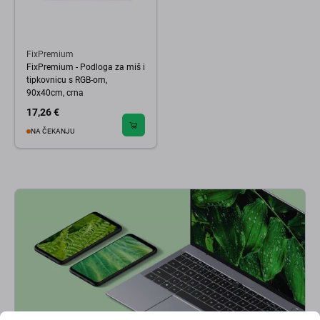
FixPremium
FixPremium - Podloga za miš i
tipkovnicu s RGB-om,
90x40cm, crna
17,26 €
NA ČEKANJU