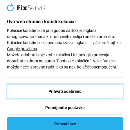
Zeleni put
Ova web stranica koristi kolačiće
Neprestano poboljšavamo svoj ugljični otisak kako bismo
Kolačiće koristimo za prilagodbu sadržaja i oglasa,
zaštitili naš planet. Pročitajte više o tome kako
omogućavanje značajki društvenih medija i analizu prometa.
prilagođavamo naše procese kako bismo smanjili naš
Kolačiće koristimo i za personalizaciju oglasa — više pročitajte u
trag.
Google pravilima
.
Možete odabrati koje vrste kolačića i tehnologija praćenja
Više info
dopuštate klikom na gumb "Postavke kolačića". Neke funkcije
možda neće ispravno raditi ako su neki kolačići onemogućeni.
Newsletter
Prijavite se za redovite obavijesti o popustima i novostima iz naše
Prihvati odabrano
ponude. Ujedno, podnošenjem ovog obrasca potvrđujem da sam
stariji od 16 godina
Promijenite postavke
Pretplatite
se
Prihvati sve