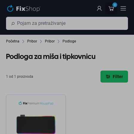
Preskočiť na hlavný obsah
0
Početna
Pribor
Pribor
Podloge
Podloga za miša i tipkovnicu
Filter
1 od 1 proizvoda