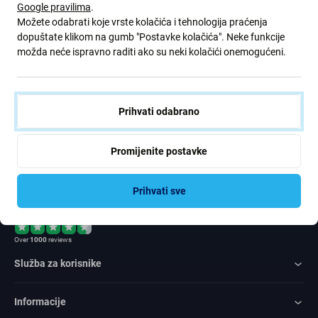
Google pravilima
.
ponude. Ujedno, podnošenjem ovog obrasca potvrđujem da sam
Možete odabrati koje vrste kolačića i tehnologija praćenja
stariji od 16 godina
dopuštate klikom na gumb "Postavke kolačića". Neke funkcije
možda neće ispravno raditi ako su neki kolačići onemogućeni.
Pretplatite
se
Prihvati odabrano
Slažem se primati vijesti
Promijenite postavke
Prihvati sve
Rated Excellent
Over
1000
reviews
Služba za korisnike
Informacije