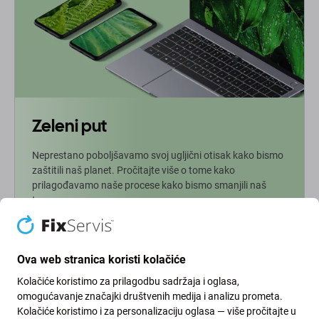
Zeleni put
Neprestano poboljšavamo svoj ugljični otisak kako bismo
zaštitili naš planet. Pročitajte više o tome kako
prilagođavamo naše procese kako bismo smanjili naš
trag.
Više info
Ova web stranica koristi kolačiće
Kolačiće koristimo za prilagodbu sadržaja i oglasa,
Newsletter
omogućavanje značajki društvenih medija i analizu prometa.
Kolačiće koristimo i za personalizaciju oglasa — više pročitajte u
Prijavite se za redovite obavijesti o popustima i novostima iz naše