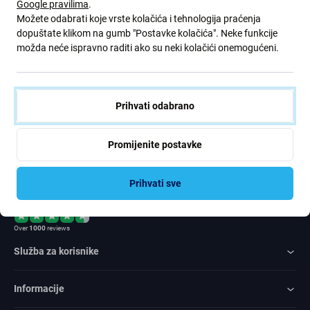
Google pravilima
.
ponude. Ujedno, podnošenjem ovog obrasca potvrđujem da sam
Možete odabrati koje vrste kolačića i tehnologija praćenja
stariji od 16 godina
dopuštate klikom na gumb "Postavke kolačića". Neke funkcije
možda neće ispravno raditi ako su neki kolačići onemogućeni.
Pretplatite
se
Prihvati odabrano
Slažem se primati vijesti
Promijenite postavke
Prihvati sve
Rated Excellent
Over
1000
reviews
Služba za korisnike
Informacije