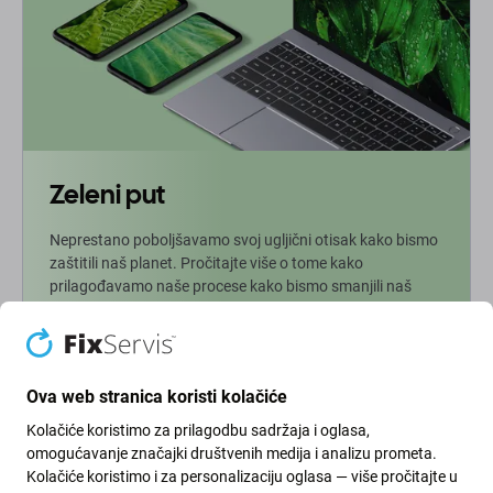
Zeleni put
Neprestano poboljšavamo svoj ugljični otisak kako bismo
zaštitili naš planet. Pročitajte više o tome kako
prilagođavamo naše procese kako bismo smanjili naš
trag.
Više info
Ova web stranica koristi kolačiće
Kolačiće koristimo za prilagodbu sadržaja i oglasa,
Newsletter
omogućavanje značajki društvenih medija i analizu prometa.
Kolačiće koristimo i za personalizaciju oglasa — više pročitajte u
Prijavite se za redovite obavijesti o popustima i novostima iz naše