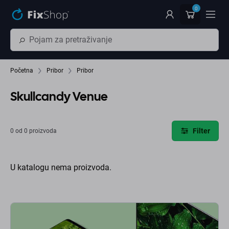
Preskočiť na hlavný obsah
0
Početna
Pribor
Pribor
Skullcandy Venue
Filter
0 od 0 proizvoda
U katalogu nema proizvoda.