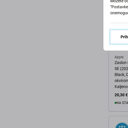
Možete od
"Postavke 
onemoguć
Pri
Apple
Zaslon 
SE (202
Black, 
okvirom
Kaljeno 
FixPre
20,30 €
NA ST
U 