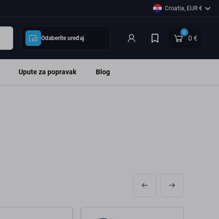
Croatia, EUR €
0
0 €
Odaberite uređaj
Upute za popravak
Blog