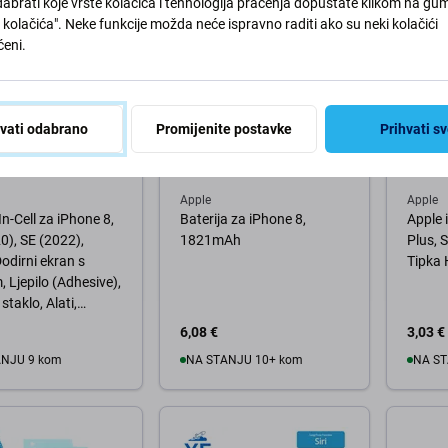
abrati koje vrste kolačića i tehnologija praćenja dopuštate klikom na gu
kolačića". Neke funkcije možda neće ispravno raditi ako su neki kolačići
eni.
hvati odabrano
Promijenite postavke
Prihvati s
Apple
Apple
In-Cell za iPhone 8,
Baterija za iPhone 8,
Apple i
0), SE (2022),
1821mAh
Plus, 
Dodirni ekran s
Tipka 
, Ljepilo (Adhesive),
staklo, Alati,
mium
6,08 €
3,03 €
ANJU 9 kom
NA STANJU 10+ kom
NA ST
košaricu
U košaricu
U