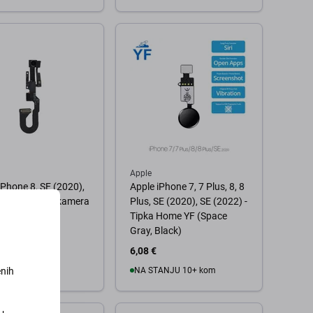
 košaricu
U košaricu
Apple
iPhone 8, SE (2020),
Apple iPhone 7, 7 Plus, 8, 8
22) - Prednja kamera
Plus, SE (2020), SE (2022) -
or blizine
Tipka Home YF (Space
Gray, Black)
6,08 €
ANJU 10+ kom
NA STANJU 10+ kom
enih
 košaricu
U košaricu