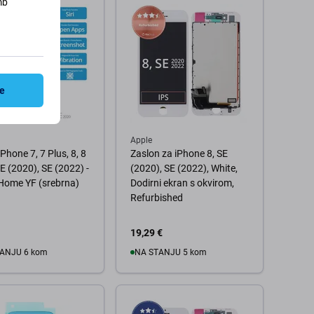
mb
ve
Apple
Phone 7, 7 Plus, 8, 8
Zaslon za iPhone 8, SE
SE (2020), SE (2022) -
(2020), SE (2022), White,
Home YF (srebrna)
Dodirni ekran s okvirom,
Refurbished
19,29 €
ANJU 6 kom
NA STANJU 5 kom
 košaricu
U košaricu