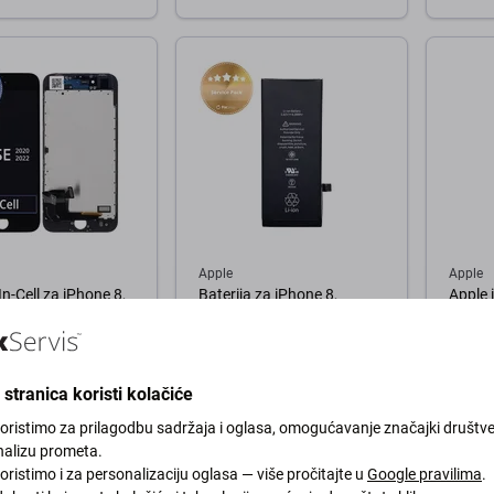
košaricu
U košaricu
U
Apple
Apple
In-Cell za iPhone 8,
Baterija za iPhone 8,
Apple 
0), SE (2022),
1821mAh, Service Pack
SE (20
Dodirni ekran s
+ senz
m, FixPremium
stranica koristi kolačiće
14,21 €
5,06 €
ANJU 10+ kom
NA STANJU 10+ kom
NA ST
koristimo za prilagodbu sadržaja i oglasa, omogućavanje značajki društv
nalizu prometa.
oristimo i za personalizaciju oglasa — više pročitajte u
Google pravilima
.
košaricu
U košaricu
U