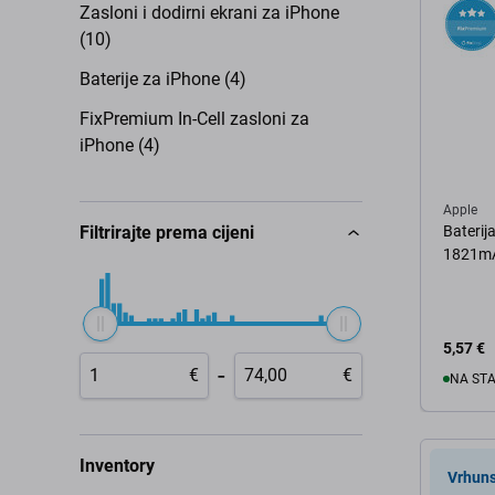
Zasloni i dodirni ekrani za iPhone
(10)
Baterije za iPhone (4)
FixPremium In-Cell zasloni za
iPhone (4)
Apple
Filtrirajte prema cijeni
Baterij
1821mA
5,57 €
-
€
€
NA ST
U 
Inventory
Vrhuns