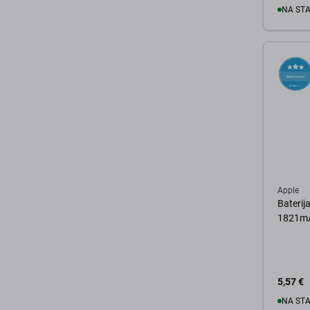
NA ST
U 
Apple
Baterij
1821mA
5,57 €
NA ST