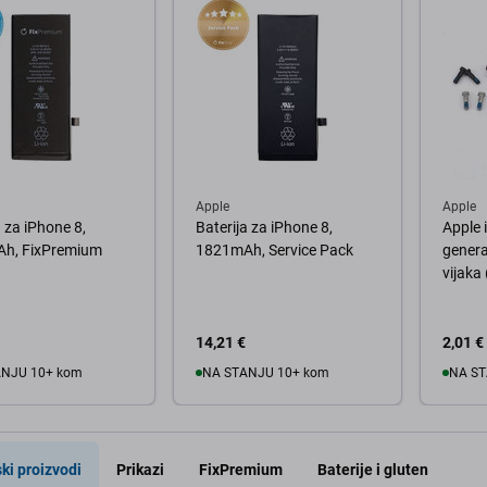
Apple
Apple
a za iPhone 8,
Baterija za iPhone 8,
Apple 
h, FixPremium
1821mAh, Service Pack
genera
vijaka
14,21 €
2,01 €
ANJU 10+ kom
NA STANJU 10+ kom
NA ST
košaricu
U košaricu
U
ki proizvodi
Prikazi
FixPremium
Baterije i gluten