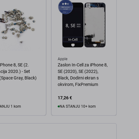
Apple
Apple
iPhone 8, SE (2.
Zaslon In-Cell za iPhone 8,
Zaslo
cija 2020.) - Set
SE (2020), SE (2022),
(2020
 (Space Gray, Black)
Black, Dodirni ekran s
Dodir
okvirom, FixPremium
Refur
17,26 €
19,29
ANJU 1 kom
NA STANJU 10+ kom
 košaricu
U košaricu