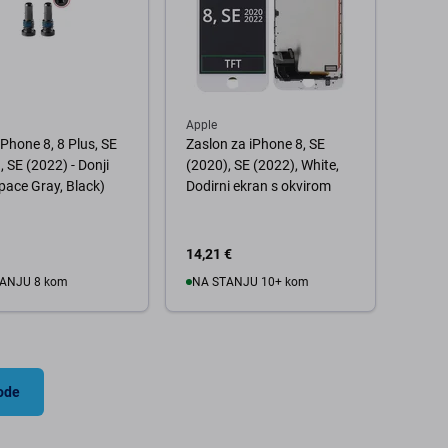
Apple
iPhone 8, 8 Plus, SE
Zaslon za iPhone 8, SE
, SE (2022) - Donji
(2020), SE (2022), White,
Space Gray, Black)
Dodirni ekran s okvirom
14,21 €
ANJU 8 kom
NA STANJU 10+ kom
 košaricu
U košaricu
vode