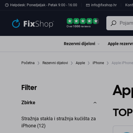
Preskočiť na hlavný obsah
Helpdesk: Ponedjeljak - Petak 9:00 - 16:00
info@fixshop.hr
Kont
Over
1000
reviews
Rezervni dijelovi
Apple rezervn
Početna
Rezervni dijelovi
Apple
iPhone
Apple iPhone
App
Filter
Zbirke
TOP
Stražnja stakla i stražnja kućišta za
iPhone (12)