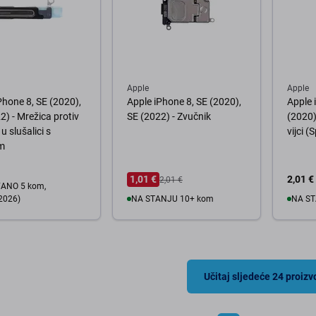
Apple
Apple
Phone 8, SE (2020),
Apple iPhone 8, SE (2020),
Apple 
2) - Mrežica protiv
SE (2022) - Zvučnik
(2020)
u slušalici s
vijci (
m
1,01 €
2,01 €
2,01 €
ANO 5 kom,
2026)
NA STANJU 10+ kom
NA ST
U košaricu
U
košaricu
Učitaj sljedeće 24 proiz