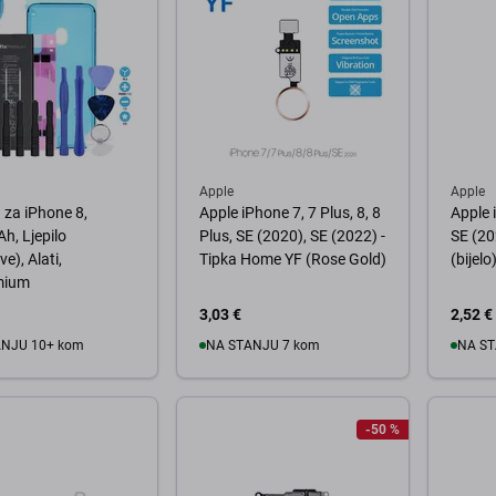
Apple
Apple
a za iPhone 8,
Apple iPhone 7, 7 Plus, 8, 8
Apple 
, Ljepilo
Plus, SE (2020), SE (2022) -
SE (20
e), Alati,
Tipka Home YF (Rose Gold)
(bijelo
mium
3,03 €
2,52 €
ANJU 10+ kom
NA STANJU 7 kom
NA ST
košaricu
U košaricu
U
-50 %