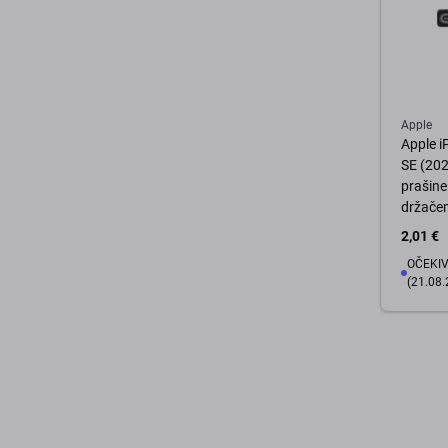
Apple
Apple i
SE (202
prašine 
držače
2,01 €
OČEKIV
(21.08.
U 