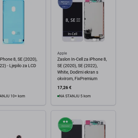
Apple
iPhone 8, SE (2020),
Zaslon In-Cell za iPhone 8,
22) - Ljepilo za LCD
SE (2020), SE (2022),
)
White, Dodirni ekran s
okvirom, FixPremium
17,26 €
ANJU 10+ kom
NA STANJU 5 kom
 košaricu
U košaricu