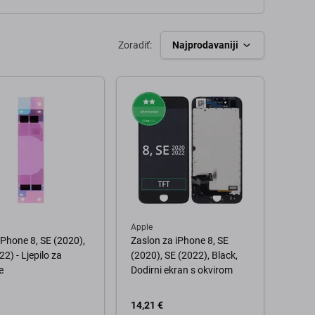
Zoradiť:
Najprodavaniji
Apple
iPhone 8, SE (2020),
Zaslon za iPhone 8, SE
22) - Ljepilo za
(2020), SE (2022), Black,
e
Dodirni ekran s okvirom
14,21 €