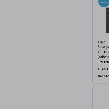
Apple
Baterij
1821mAh
(Adhesiv
FixPre
10,65 €
NA ST
U 