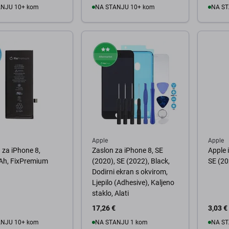
ANJU 10+ kom
NA STANJU 10+ kom
NA ST
košaricu
U košaricu
U
Apple
Apple
a za iPhone 8,
Zaslon za iPhone 8, SE
Apple 
h, FixPremium
(2020), SE (2022), Black,
SE (20
Dodirni ekran s okvirom,
Ljepilo (Adhesive), Kaljeno
staklo, Alati
17,26 €
3,03 €
ANJU 10+ kom
NA STANJU 1 kom
NA ST