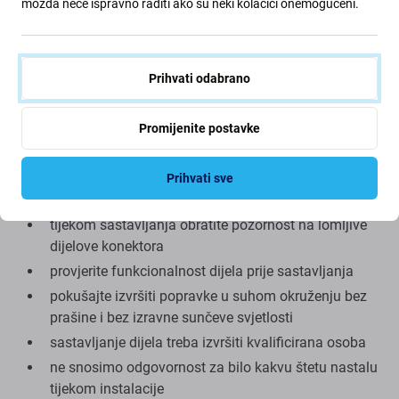
možda neće ispravno raditi ako su neki kolačići onemogućeni.
originala, a rezervni dio isporučen kao Aftermarket može
(u rijetkim slučajevima) imati minimalne varijacije u
funkcionalnosti, kvaliteti ili izgledu. Kako biste saznali
više o kvaliteti, pročitajte naš blog gdje se detaljnije
Prihvati odabrano
fokusiramo na kvalitetu.
Promijenite postavke
Sastavljanje i savjeti:
Za montažu ili demontažu potrebni su posebni alati
Prihvati sve
koji se nalaze u našoj ponudi
tijekom sastavljanja obratite pozornost na lomljive
dijelove konektora
provjerite funkcionalnost dijela prije sastavljanja
pokušajte izvršiti popravke u suhom okruženju bez
prašine i bez izravne sunčeve svjetlosti
sastavljanje dijela treba izvršiti kvalificirana osoba
ne snosimo odgovornost za bilo kakvu štetu nastalu
tijekom instalacije