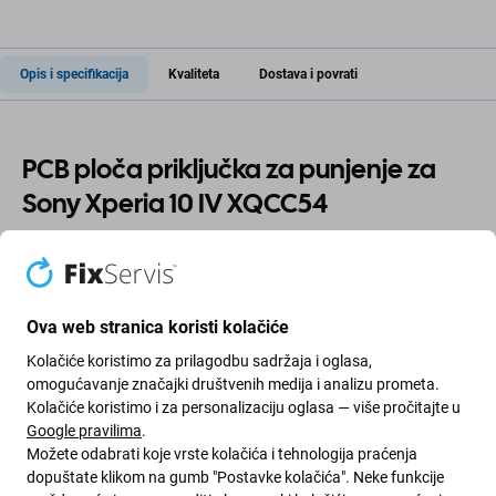
Opis i specifikacija
Kvaliteta
Dostava i povrati
PCB ploča priključka za punjenje za
Sony Xperia 10 IV XQCC54
Ako se vaš uređaj Sony Xperia 10 IV XQCC54 prestao
puniti
, ovo je
dio
koji vam
je potreban
da bi vaš uređaj
ponovno radio.
Ova web stranica koristi kolačiće
Kolačiće koristimo za prilagodbu sadržaja i oglasa,
Kvaliteta rezervnih dijelova
omogućavanje značajki društvenih medija i analizu prometa.
Kolačiće koristimo i za personalizaciju oglasa — više pročitajte u
Kvaliteta: Aftermarket
- Rezervni dio koji se prodaje kao
Google pravilima
.
Aftermarket proizveden je prema istim standardima,
Možete odabrati koje vrste kolačića i tehnologija praćenja
dopuštate klikom na gumb "Postavke kolačića". Neke funkcije
specifikacijama i materijalima kao i original. Ovo je kopija