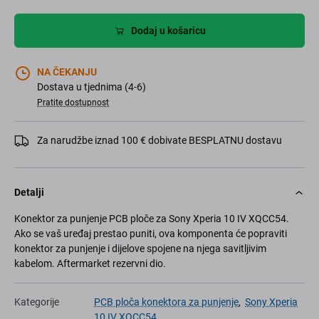
Dodaj u košaricu
NA ČEKANJU
Dostava u tjednima (4-6)
Pratite dostupnost
Za narudžbe iznad 100 € dobivate BESPLATNU dostavu
Detalji
Konektor za punjenje PCB ploče za Sony Xperia 10 IV XQCC54.
Ako se vaš uređaj prestao puniti, ova komponenta će popraviti
konektor za punjenje i dijelove spojene na njega savitljivim
kabelom. Aftermarket rezervni dio.
Kategorije
PCB ploča konektora za punjenje
,
Sony Xperia
10 IV XQCC54