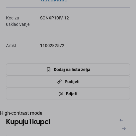
Kod za
SONXP10IV-12
usklađivanje
Artikl
1100282572
Dodaj na listu želja
Podijeli
Bdjeti
High-contrast mode
Kupuju i kupci