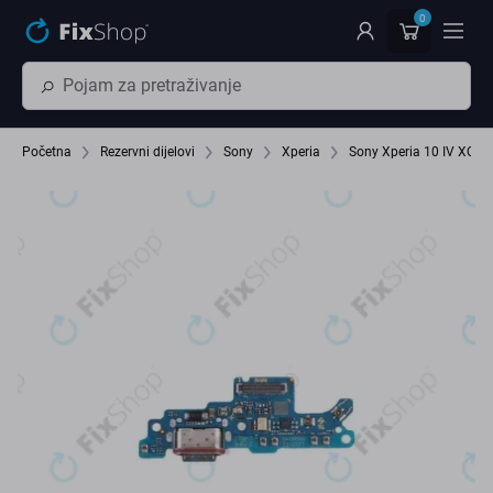
Preskočiť na hlavný obsah
0
Početna
Rezervni dijelovi
Sony
Xperia
Sony Xperia 10 IV XQC