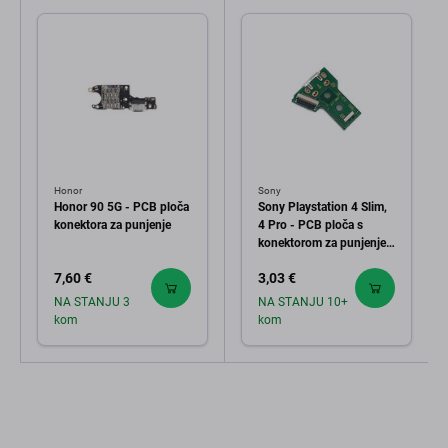
Honor
Sony
Honor 90 5G - PCB ploča
Sony Playstation 4 Slim,
konektora za punjenje
4 Pro - PCB ploča s
konektorom za punjenje
za DualShock 4 V2 (CUH-
7,60 €
3,03 €
ZCT2)
NA STANJU 3
NA STANJU 10+
kom
kom