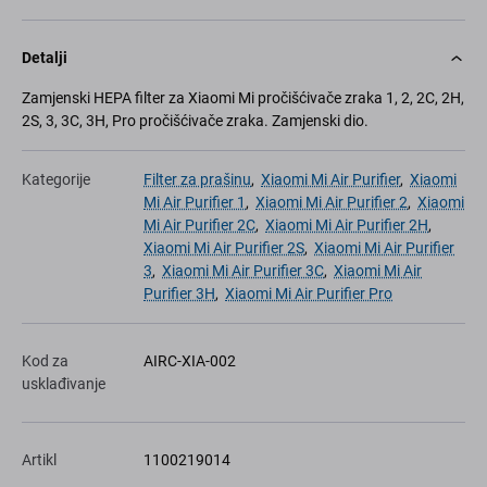
Detalji
Zamjenski HEPA filter za Xiaomi Mi pročišćivače zraka 1, 2, 2C, 2H,
2S, 3, 3C, 3H, Pro pročišćivače zraka. Zamjenski dio.
Kategorije
Filter za prašinu
,
Xiaomi Mi Air Purifier
,
Xiaomi
Mi Air Purifier 1
,
Xiaomi Mi Air Purifier 2
,
Xiaomi
Mi Air Purifier 2C
,
Xiaomi Mi Air Purifier 2H
,
Xiaomi Mi Air Purifier 2S
,
Xiaomi Mi Air Purifier
3
,
Xiaomi Mi Air Purifier 3C
,
Xiaomi Mi Air
Purifier 3H
,
Xiaomi Mi Air Purifier Pro
Kod za
AIRC-XIA-002
usklađivanje
Artikl
1100219014