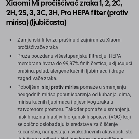
Xiaomi Mi pročišćivač zraka 1, 2, 2C,
2H, 2S, 3, 3C, 3H, Pro HEPA filter (protiv
mirisa) (ljubičasta)
Zamjenski filter za prašinu dizajniran za Xiaomi
pročišćivače zraka
Pruža pouzdanu višestupanjsku filtraciju. HEPA
membrana hvata do 99,97% finih čestica, uključujući
prašinu, pelud, alergene kućnih ljubimaca i druge
zagađivače zraka.
Poboljšani
sloj protiv mirisa
pomaže u smanjenju
neugodnih mirisa poput isparenja od kuhanja, dima,
mirisa kućnih ljubimaca i pljesnivog zraka u
zatvorenom prostoru. Također pomaže u smanjenju
niskih razina hlapljivih organskih spojeva (VOC) koji
se obično oslobađaju iz sredstava za čišćenje
kućanstva, namještaja i svakodnevnih aktivnosti, što