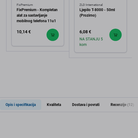
FixPremium
ZLD International
FixPremium - Kompletan
Ljepilo T-8000 - 50ml
alat za sastavljanje
(Prozirno)
mobilnog telefona 11u1
10,14 €
6,08 €
NA STANJU 5
kom
Opis i specifikacija
Kvaliteta
Dostava i povrati
Recenzije (12)