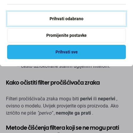
labavi šavovi).
Ako je zasićen prašinom, dimom ili mirisima i ne
Prihvati odabrano
može se očistiti.
Ako pročišćivač zraka pokazuje smanjene
performanse ili protok zraka.
Promijenite postavke
Ako indikatorska lampica na vašem pročišćivaču
zraka signalizira zamjenu filtera.
Prihvati sve
Ako primijetite neobične mirise koji dolaze iz uređaja
– često uzrokovane starim ugljenim filterom.
Kako očistiti filter pročišćivača zraka
Filteri pročišćivača zraka mogu biti
perivi
ili
neperivi
,
ovisno o modelu. Uvijek provjerite opis proizvoda. Ako
izričito ne piše
"perivo"
,
nemojte ga prati
.
Metode čišćenja filtera koji se ne mogu prati