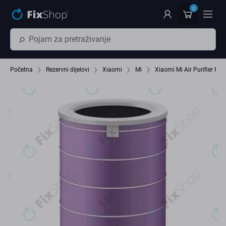
Preskočiť na hlavný obsah
0
Početna
Rezervni dijelovi
Xiaomi
Mi
Xiaomi Mi Air Purifier Pro