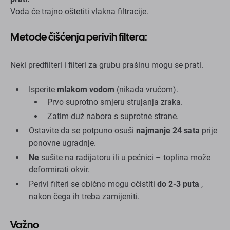
Voda će trajno oštetiti vlakna filtracije.
Metode čišćenja perivih filtera:
Neki predfilteri i filteri za grubu prašinu mogu se prati.
Isperite
mlakom vodom
(nikada vrućom).
Prvo suprotno smjeru strujanja zraka.
Zatim duž nabora s suprotne strane.
Ostavite da se potpuno osuši
najmanje 24 sata
prije
ponovne ugradnje.
Ne
sušite na radijatoru ili u pećnici – toplina može
deformirati okvir.
Perivi filteri se obično mogu očistiti
do 2-3 puta
,
nakon čega ih treba zamijeniti.
Važno