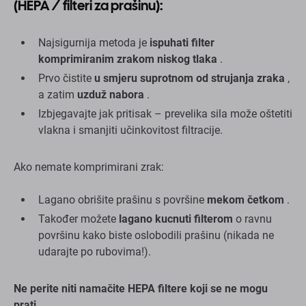
(HEPA / filteri za prašinu):
Najsigurnija metoda je
ispuhati filter
komprimiranim zrakom niskog tlaka
.
Prvo čistite
u smjeru suprotnom od strujanja zraka
,
a zatim
uzduž nabora
.
Izbjegavajte jak pritisak – prevelika sila može oštetiti
vlakna i smanjiti učinkovitost filtracije.
Ako nemate komprimirani zrak:
Lagano obrišite prašinu s površine
mekom četkom
.
Također možete
lagano kucnuti filterom
o ravnu
površinu kako biste oslobodili prašinu (nikada ne
udarajte po rubovima!).
Ne perite niti namačite HEPA filtere koji se ne mogu
prati.