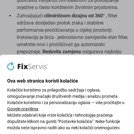
ljubičastu varijantu čini idealnom za poboljšanje
svježine u često korištenim životnim prostorima.
Zahvaljujući
cilindričnom dizajnu od 360°
, filter
održava dosljedan protok zraka i stabilne
performanse pročišćavanja u cijeloj prostoriji.
Instalacija je brza - jednostavno zamijenite stari filter,
umetnite novi i pročišćivač ga automatski
prepoznaje.
Redovita zamjena
osigurava najbolju
učinkovitost filtracije, tiši rad i dugotrajne rezultate.
Izvrstan izbor za održavanje osjetno svježijeg zraka
u vašem domu, posebno u kuhinjama, dnevnim
Ova web stranica koristi kolačiće
sobama ili domovima s kućnim ljubimcima.
Rezervni dio za naknadnu ugradnju
Kolačiće koristimo za prilagodbu sadržaja i oglasa,
omogućavanje značajki društvenih medija i analizu prometa.
Sadržaj paketa: 1 kom filter za prašinu
Kolačiće koristimo i za personalizaciju oglasa — više pročitajte u
Google pravilima
.
Kada zamijeniti filter pročišćivača zraka?
Možete odabrati koje vrste kolačića i tehnologija praćenja
dopuštate klikom na gumb "Postavke kolačića". Neke funkcije
možda neće ispravno raditi ako su neki kolačići onemogućeni.
Ako je oštećen (napuknut okvir, poderan materijal,