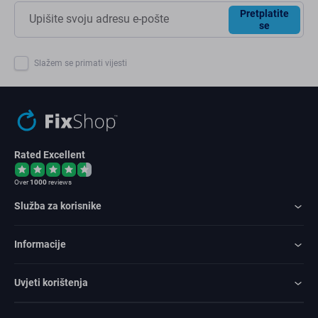
Pretplatite
se
Slažem se primati vijesti
Rated Excellent
Over
1000
reviews
Služba za korisnike
Informacije
Uvjeti korištenja