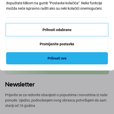
dopuštate klikom na gumb "Postavke kolačića". Neke funkcije
možda neće ispravno raditi ako su neki kolačići onemogućeni.
Zeleni put
Prihvati odabrano
Neprestano poboljšavamo svoj ugljični otisak kako bismo
zaštitili naš planet. Pročitajte više o tome kako
Promijenite postavke
prilagođavamo naše procese kako bismo smanjili naš
trag.
Prihvati sve
Više info
Newsletter
Prijavite se za redovite obavijesti o popustima i novostima iz naše
ponude. Ujedno, podnošenjem ovog obrasca potvrđujem da sam
stariji od 16 godina