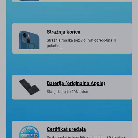
Stražnja korica
Stražnja maska ​​bez vidljivih ogrebotina ili
pukotina.
Baterija (originalna Apple)
Stanje baterije 90% i više.
Certifikat uređaja
Svaki uređaj je temeljito provjeren u 35 koraka i