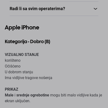
VIZUALNO STANJE
korišteno
Očišćeno
U dobrom stanju
Ima vidljive tragove nošenja
PRIKAZ
Male
i
srednje ogrebotine
mogu biti malo vidljive kada je
ekran uključen.
OKVIR, STRAŽNJA PLOČA
Može imati
1-2 udubljenja
i do
7 ili više točaka,
blijeđenje boje naslovnice, ogrebotine
i
nabore
HARDVER i SOFTVER
Potpuno funkcionalan i testiran*
Odjavljen s iClouda