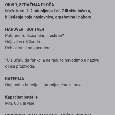
Deblokiran kod operatera
*U slučaju da funkcija ne radi, to navodimo u nazivu ili
opisu proizvoda.
BATERIJA
Originalna baterija ili promijenjena za novu
Kapacitet baterije
Min. 80% ili više
UPOZORENJE NA ZASLONU - VAŽNA PORUKA
Poruka samo obavještava da je originalni dio
(zaslon/baterija/prednja kamera) zamijenjen.
Poruka nema utjecaja na performanse uređaja.
4 dana se prikazuje na zaključanom ekranu, zatim u
postavkama.