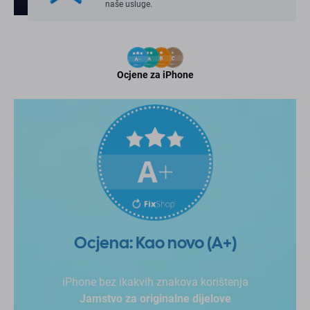
naše usluge.
Ocjene za iPhone
Ocjena: Kao novo (A+)
iPhone bez ikakvih znakova korištenja
Jamstvo za originalne dijelove