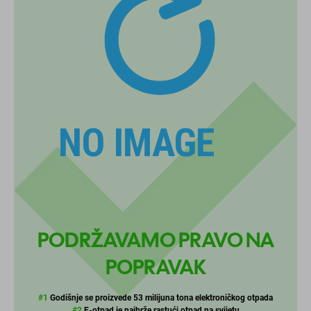
PODRŽAVAMO PRAVO NA
POPRAVAK
#1
Godišnje se proizvede 53 milijuna tona elektroničkog otpada
#2
E-otpad je najbrže rastući otpad na svijetu
#3
Samo 15 - 20% se reciklira
Hajdemo to otkriti!
POPRAVAK
PONOVNO KORISTI
OBNOVITI