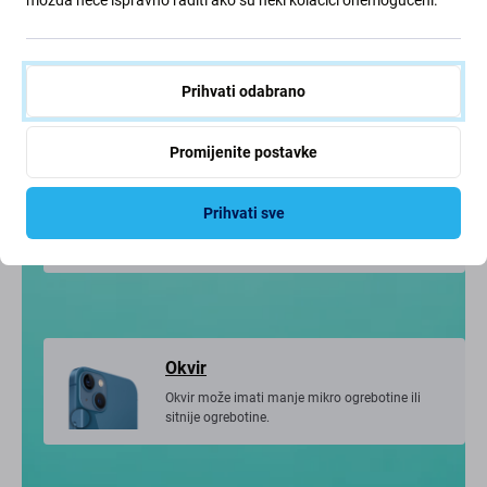
Vizualno stanje
iPhone u vrlo dobrom stanju, moguće su samo
manji znakovi korištenja.
Prihvati odabrano
Promijenite postavke
Prikaz
Prihvati sve
Zaslon može imati sitne ogrebotine, gotovo
nevidljive tijekom korištenja.
Okvir
Okvir može imati manje mikro ogrebotine ili
sitnije ogrebotine.