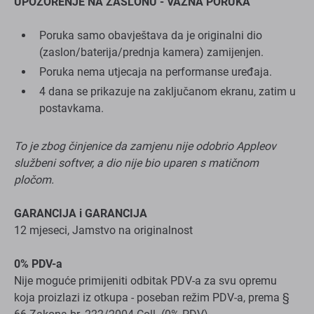
To je zbog činjenice da zamjenu nije odobrio Appleov
službeni softver, a dio nije bio uparen s matičnom
pločom.
GARANCIJA i GARANCIJA
12 mjeseci, Jamstvo na originalnost
0% PDV-a
Nije moguće primijeniti odbitak PDV-a za svu opremu
koja proizlazi iz otkupa - poseban režim PDV-a, prema §
66 Zakona br. 222/2004 Coll. (0% PDV)
Specifikacija
Nosite
B