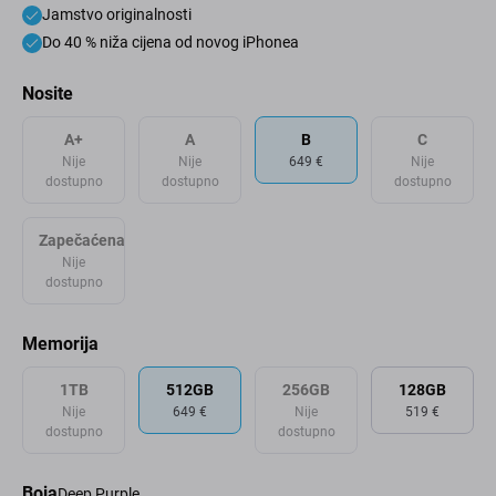
Jamstvo originalnosti
Do 40 % niža cijena od novog iPhonea
Nosite
A+
A
B
C
Nije
Nije
649 €
Nije
dostupno
dostupno
dostupno
Zapečaćena
Nije
dostupno
Memorija
1TB
512GB
256GB
128GB
Nije
649 €
Nije
519 €
dostupno
dostupno
Boja
Deep Purple