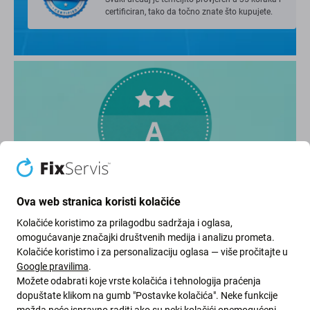
certificiran, tako da točno znate što kupujete.
Ocjena: Izvrsno (A)
Ova web stranica koristi kolačiće
Kolačiće koristimo za prilagodbu sadržaja i oglasa,
omogućavanje značajki društvenih medija i analizu prometa.
Rabljeni iPhone u vrlo dobrom stanju,
Kolačiće koristimo i za personalizaciju oglasa — više pročitajte u
mogu pokazivati ​​manje znakove korištenja.
Google pravilima
.
Možete odabrati koje vrste kolačića i tehnologija praćenja
dopuštate klikom na gumb "Postavke kolačića". Neke funkcije
možda neće ispravno raditi ako su neki kolačići onemogućeni.