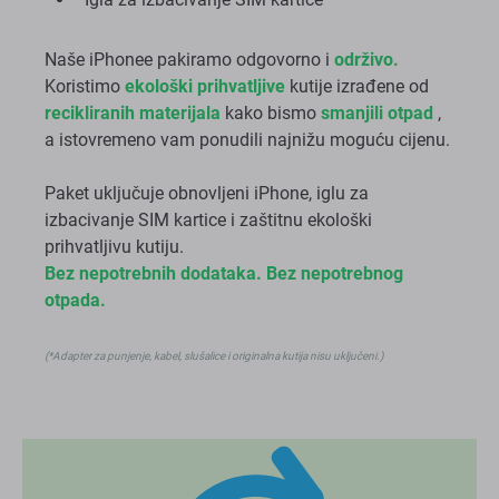
Igla za izbacivanje SIM kartice
Naše iPhonee pakiramo odgovorno i
održivo.
Koristimo
ekološki prihvatljive
kutije izrađene od
recikliranih materijala
kako bismo
smanjili otpad
,
a istovremeno vam ponudili najnižu moguću cijenu.
Paket uključuje obnovljeni iPhone, iglu za
izbacivanje SIM kartice i zaštitnu ekološki
prihvatljivu kutiju.
Bez nepotrebnih dodataka. Bez nepotrebnog
otpada.
(*Adapter za punjenje, kabel, slušalice i originalna kutija nisu uključeni.)