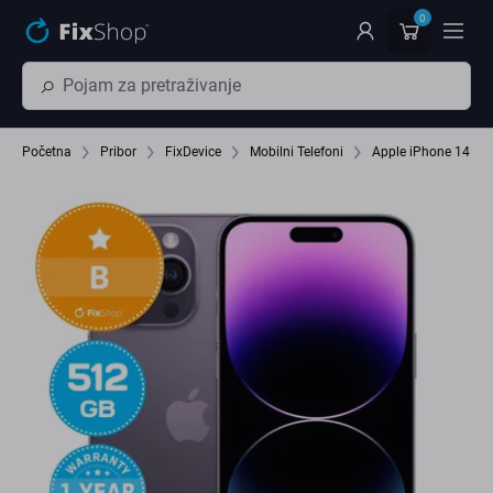
Preskočiť na hlavný obsah
0
Početna
Pribor
FixDevice
Mobilni Telefoni
Apple iPhone 14 Pr