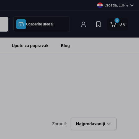
Croatia, EUR €
0
0 €
Odaberite uređaj
Upute za popravak
Blog
Zoradiť:
Najprodavaniji