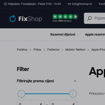
Preskočiť na hlavný obsah
Helpdesk: Ponedjeljak - Petak 9:00 - 16:00
info@fixshop.hr
Kont
Over
1000
reviews
Rezervni dijelovi
Apple rezervn
Početna
Pribor
FixDevice
Mobilni Telefoni
Apple iPh
App
Filter
Filtrirajte prema cijeni
Prikazano
-
€
€