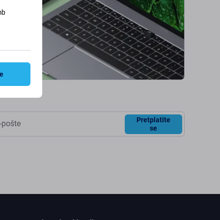
mb
ve
Pretplatite
se