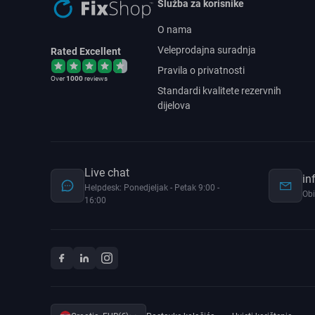
Služba za korisnike
O nama
Veleprodajna suradnja
Rated Excellent
Pravila o privatnosti
Over
1000
reviews
Standardi kvalitete rezervnih
dijelova
Live chat
in
Helpdesk: Ponedjeljak - Petak 9:00 -
Obi
16:00