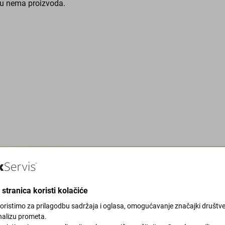
gu nema proizvoda.
stranica koristi kolačiće
koristimo za prilagodbu sadržaja i oglasa, omogućavanje značajki društv
k kako bismo zaštitili naš
nalizu prometa.