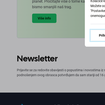
planet. Pročitajte više o tome kako prilag
Kolačiće k
Možete od
bismo smanjili naš trag.
"Postavke 
onemoguć
Više info
Pri
Newsletter
Prijavite se za redovite obavijesti o popustima i novostima i
podnošenjem ovog obrasca potvrđujem da sam stariji od 16