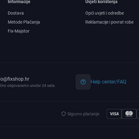
Informacije
Uvjeti korištenja
Dostava
Opći uvjeti i odredbe
Metode Plačanja
Reklamacije i povrat robe
Fix-Majstor
fo@fixshop.hr
Help center/FAQ
čno odgovaramo unutar 24 sata.
Sigurno plaćanje