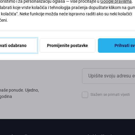
ođavamo naše procese kako
oristimo i za personalizaciju oglasa — više pročitajte u
Google pravilima
.
abrati koje vrste kolačića i tehnologija praćenja dopuštate klikom na gu
kolačića". Neke funkcije možda neće ispravno raditi ako su neki kolačići
eni.
hvati odabrano
Promijenite postavke
Prihvati s
z naše ponude. Ujedno,
Slažem se primati vijesti
 godina