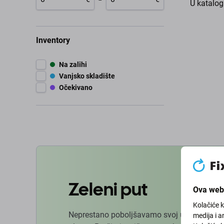
U katalo
Inventory
Na zalihi
Vanjsko skladište
Očekivano
Zeleni put
Ova web 
Kolačiće 
Neprestano poboljšavamo svoj ugljični otisa
medija i a