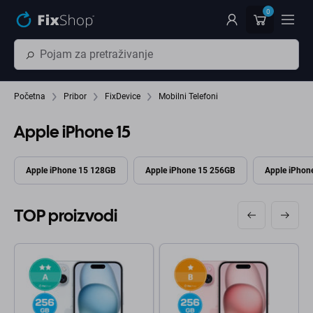
Preskočiť na hlavný obsah
0
Početna
Pribor
FixDevice
Mobilni Telefoni
Apple iPhone 15
Apple iPhone 15 128GB
Apple iPhone 15 256GB
Apple iPhon
TOP proizvodi