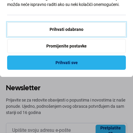
možda neće ispravno raditi ako su neki kolačići onemogućeni.
Zeleni put
Prihvati odabrano
Neprestano poboljšavamo svoj ugljični otisak kako bismo
zaštitili naš planet. Pročitajte više o tome kako
prilagođavamo naše procese kako bismo smanjili naš
Promijenite postavke
trag.
Prihvati sve
Više info
Newsletter
Prijavite se za redovite obavijesti o popustima i novostima iz naše
ponude. Ujedno, podnošenjem ovog obrasca potvrđujem da sam
stariji od 16 godina
Pretplatite
se