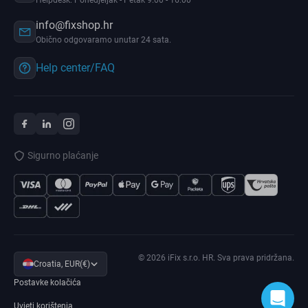
Helpdesk: Ponedjeljak - Petak 9:00 - 16:00
info@fixshop.hr
Obično odgovaramo unutar 24 sata.
Help center/FAQ
Sigurno plaćanje
© 2026 iFix s.r.o. HR. Sva prava pridržana.
Croatia, EUR(€)
Postavke kolačića
Uvjeti korištenja