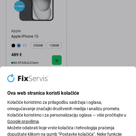
Apple
Apple iPhone 15
+1
256GB
128GB
489 €
NA STANJU 2 kom
Ova web stranica koristi kolačiće
Kolačiće koristimo za prilagodbu sadržaja i oglasa,
omogućavanje značajki društvenih medija i analizu prometa.
Kolačiće koristimo i za personalizaciju oglasa — više pročitajte u
Google pravilima
.
Možete odabrati koje vrste kolačića i tehnologija praćenja
dopuštate klikom na gumb "Postavke kolačića". Neke funkcije