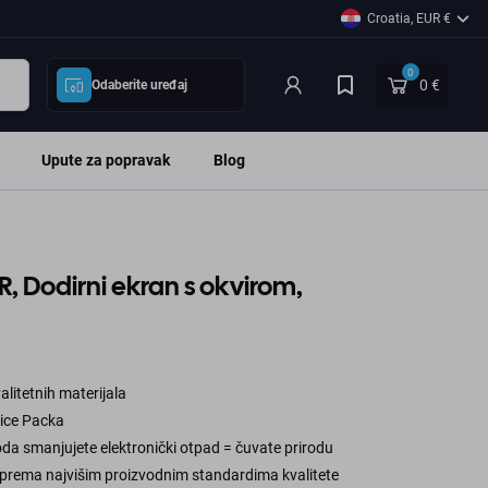
Croatia, EUR €
0
0 €
Odaberite uređaj
Upute za popravak
Blog
R, Dodirni ekran s okvirom,
alitetnih materijala
vice Packa
a smanjujete elektronički otpad = čuvate prirodu
u prema najvišim proizvodnim standardima kvalitete