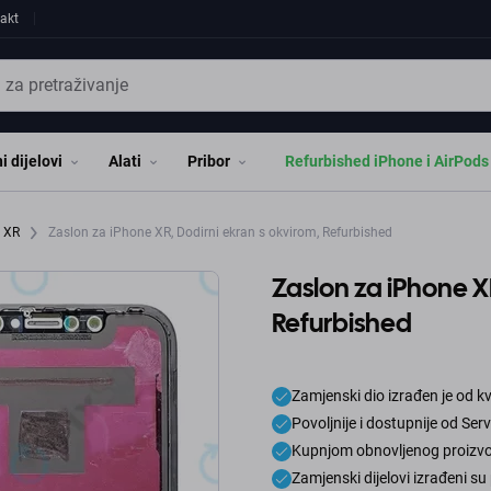
akt
i dijelovi
Alati
Pribor
Refurbished iPhone i AirPods
e XR
Zaslon za iPhone XR, Dodirni ekran s okvirom, Refurbished
Zaslon za iPhone X
Refurbished
Zamjenski dio izrađen je od kv
Povoljnije i dostupnije od Ser
Kupnjom obnovljenog proizvod
Zamjenski dijelovi izrađeni s