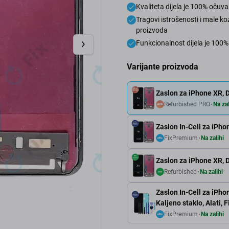
Kvaliteta dijela je 100% očuv
Tragovi istrošenosti i male k
proizvoda
Funkcionalnost dijela je 100
Varijante proizvoda
Zaslon za iPhone XR, D
Refurbished PRO
Na zal
Zaslon In-Cell za iPho
FixPremium
Na zalihi
Zaslon za iPhone XR, D
Refurbished
Na zalihi
Zaslon In-Cell za iPho
Kaljeno staklo, Alati,
FixPremium
Na zalihi