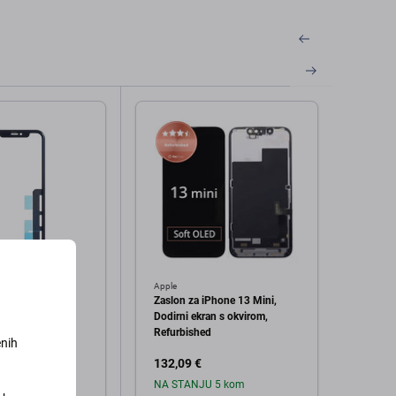
Apple
Apple
e XR - Zaslon
Zaslon za iPhone 13 Mini,
Zaslon
dodir + IC
Dodirni ekran s okvirom,
Dodirn
 OCA ljepilo
Refurbished
Refur
enih
132,09 €
19,29
 3 kom
NA STANJU 5 kom
Na zal