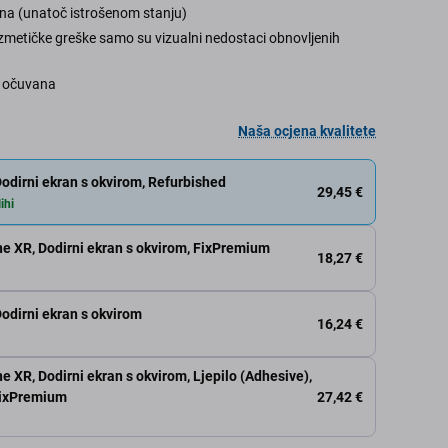
ana (unatoč istrošenom stanju)
ozmetičke greške samo su vizualni nedostaci obnovljenih
% očuvana
Naša ocjena kvalitete
odirni ekran s okvirom, Refurbished
29,45 €
ihi
ne XR, Dodirni ekran s okvirom, FixPremium
18,27 €
odirni ekran s okvirom
16,24 €
ne XR, Dodirni ekran s okvirom, Ljepilo (Adhesive),
27,42 €
 FixPremium