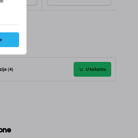
mb
aj u košaricu
Dodaj u košaricu
ve
ije (4)
U košaricu
hone