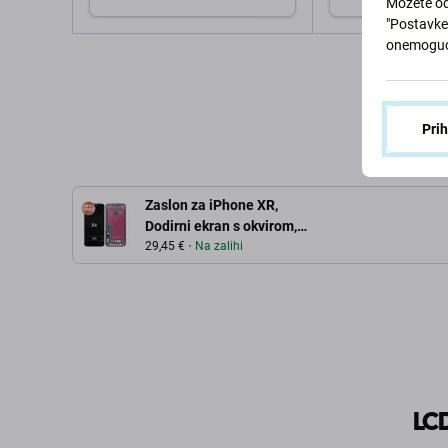
Možete od
"Postavke 
onemoguć
Dodaj u košaricu
Dodaj u 
Pri
Zaslon za iPhone XR,
Dodirni ekran s okvirom,
Refurbished
29,45 €
Na zalihi
LC