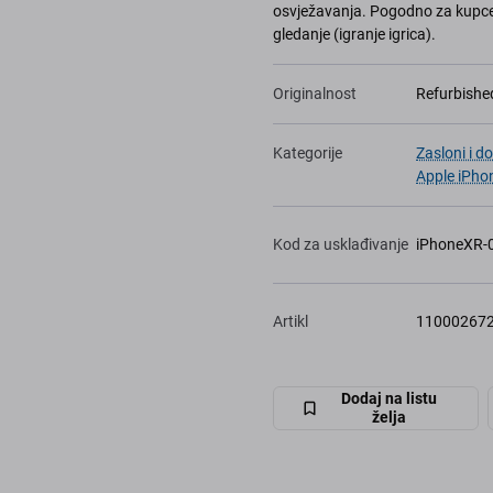
osvježavanja. Pogodno za kupce ko
gledanje (igranje igrica).
Originalnost
Refurbish
Kategorije
Zasloni i d
Apple iPho
Kod za usklađivanje
iPhoneXR-
Artikl
11000267
Dodaj na listu
želja