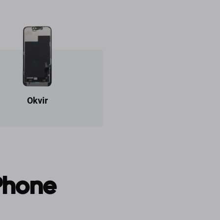
Okvir
iPhone