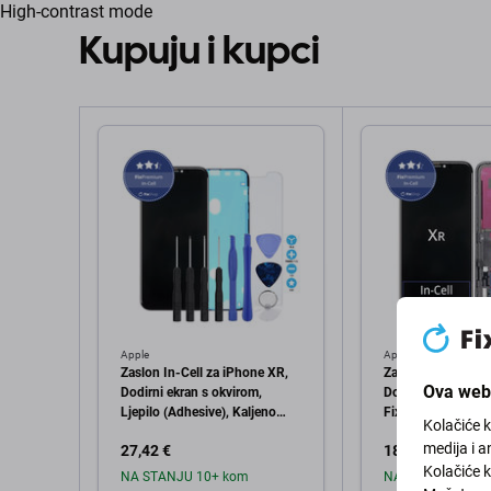
High-contrast mode
Kupuju i kupci
Apple
Apple
Zaslon In-Cell za iPhone XR,
Zaslon In-Cell za
Ova web 
Dodirni ekran s okvirom,
Dodirni ekran s ok
Ljepilo (Adhesive), Kaljeno
FixPremium
Kolačiće 
staklo, Alati, FixPremium
medija i a
27,42 €
18,27 €
Kolačiće k
NA STANJU 10+ kom
NA STANJU 10+ 