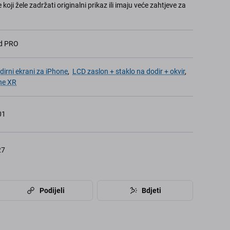
ji žele zadržati originalni prikaz ili imaju veće zahtjeve za
ed PRO
odirni ekrani za iPhone
,
LCD zaslon + staklo na dodir + okvir
,
ne XR
01
27
Podijeli
Bdjeti