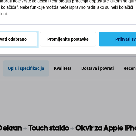
abrati koje vrste kolačića i tehnologija praćenja dopuštate klikom na gu
kolačića". Neke funkcije možda neće ispravno raditi ako su neki kolačići
eni.
košaricu
Dodaj u košaricu
Dod
hvati odabrano
Promijenite postavke
Prihvati s
Opis i specifikacija
Kvaliteta
Dostava i povrati
Recenz
D ekran
+
Touch staklo
+
Okvir za Apple iP