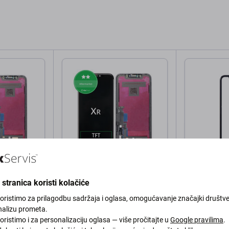
Apple
Apple
 iPhone XR,
Zaslon za iPhone XR, Dodirni
Apple iPhon
stranica koristi kolačiće
virom,
ekran s okvirom
osjetljiv na 
priključak +
koristimo za prilagodbu sadržaja i oglasa, omogućavanje značajki društv
nalizu prometa.
16,24 €
8,63 €
oristimo i za personalizaciju oglasa — više pročitajte u
Google pravilima
.
kom
NA STANJU 10+ kom
NA STANJU