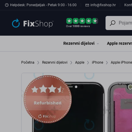
Preskočiť na hlavný obsah
Helpdesk: Ponedjeljak - Petak 9:00 - 16:00
info@fixshop.hr
Kont
Over
1000
reviews
Rezervni dijelovi
Apple rezervn
Početna
Rezervni dijelovi
Apple
iPhone
Apple iPhon