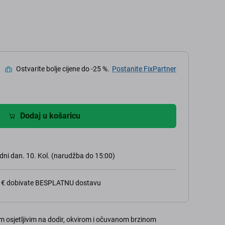
Ostvarite bolje cijene do -25 %.
Postanite FixPartner
Dodaj u košaricu
dni dan. 10. Kol. (narudžba do 15:00)
0 € dobivate BESPLATNU dostavu
m osjetljivim na dodir, okvirom i očuvanom brzinom