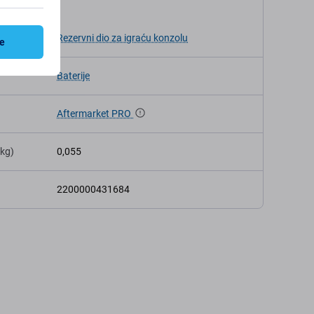
kacija
a
Rezervni dio za igraću konzolu
ve
Baterije
Aftermarket PRO
(kg)
0,055
2200000431684