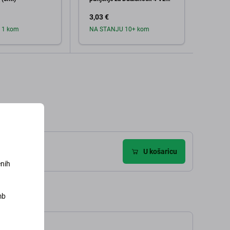
(CUH-ZCT2)
3,03 €
5,06 
 1 kom
NA STANJU 10+ kom
Na zal
aj u košaricu
Dodaj u košaricu
ije (1)
U košaricu
enih
mb