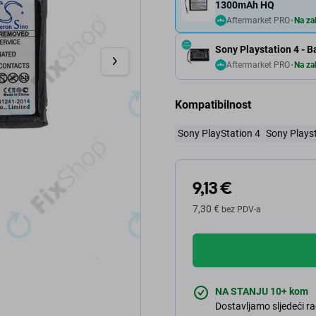
1300mAh HQ
Aftermarket PRO
Na zal
Sony Playstation 4 - 
Aftermarket PRO
Na zal
Kompatibilnost
Sony PlayStation 4
Sony Playst
9,13 €
7,30 €
bez PDV-a
NA STANJU 10+ kom
Dostavljamo sljedeći ra