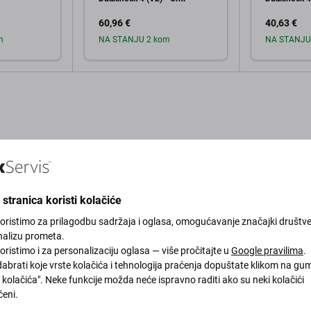
60,96 €
40,63 €
m
NA STANJU 2 kom
NA STANJU
košaricu
Dodaj u košaricu
Dod
stranica koristi kolačiće
Opis i specifikacija
Kvaliteta
Dostava i povrati
Recenz
koristimo za prilagodbu sadržaja i oglasa, omogućavanje značajki društv
nalizu prometa.
oristimo i za personalizaciju oglasa — više pročitajte u
Google pravilima
.
abrati koje vrste kolačića i tehnologija praćenja dopuštate klikom na gu
kolačića". Neke funkcije možda neće ispravno raditi ako su neki kolačići
tion 4 Slim
eni.