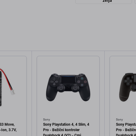
želja
Sony
Sony
PS3 Move,
Sony Playstation 4, 4 Slim, 4
Sony Playsta
Ion, 3.7V,
Pro - Bežični kontroler
Pro - Bežičn
Dualshock 4 (V2) - Crni
Dualshock 4 