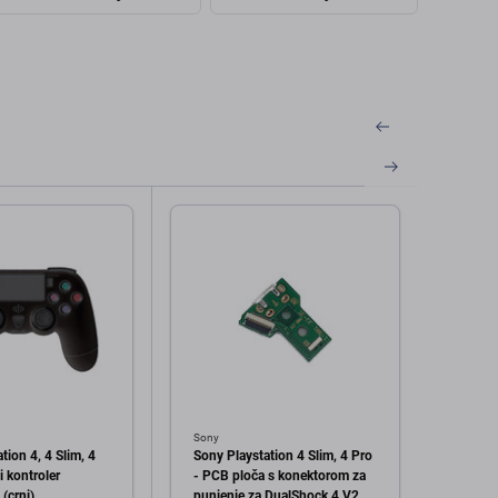
Sony
Sony
tion 4, 4 Slim, 4
Sony Playstation 4 Slim, 4 Pro
Sony P
i kontroler
- PCB ploča s konektorom za
joysti
(crni)
punjenje za DualShock 4 V2