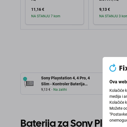
11,16 €
9,13 €
NA STANJU 7 kom
NA STANJU 3 ko
Dodaj u košaricu
Dodaj u 
Sony Playstation 4, 4 Pro, 4
Ova web 
Slim - Kontroler Baterija
Dualshock 4 LIP1522
9,13 €
Na zalihi
Kolačiće 
1300mAh HQ
medija i a
Kolačiće k
Možete od
"Postavke 
Baterija za Sony Playsta
onemoguć