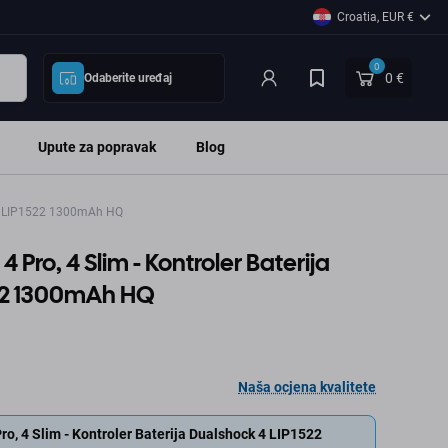
Croatia, EUR €
0
0 €
Odaberite uređaj
Upute za popravak
Blog
k 4 LIP1522 1300mAh HQ
4 Pro, 4 Slim - Kontroler Baterija
522 1300mAh HQ
Naša ocjena kvalitete
Pro, 4 Slim - Kontroler Baterija Dualshock 4 LIP1522