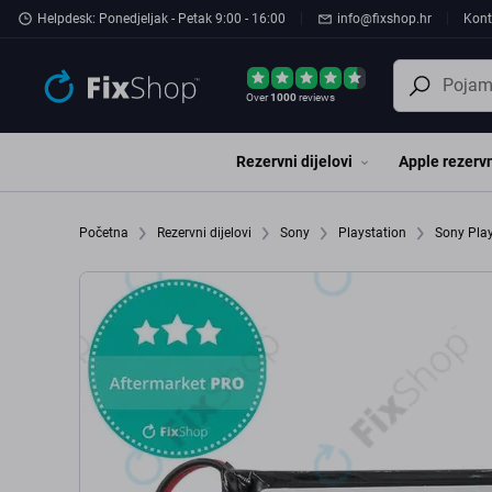
Preskočiť na hlavný obsah
Helpdesk: Ponedjeljak - Petak 9:00 - 16:00
info@fixshop.hr
Kont
Over
1000
reviews
Rezervni dijelovi
Apple rezervn
Početna
Rezervni dijelovi
Sony
Playstation
Sony Play