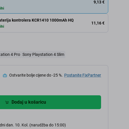
9,13 €
ihi
Baterija kontrolera KCR1410 1000mAh HQ
11,16 €
ihi
ation 4 Pro
Sony Playstation 4 Slim
Ostvarite bolje cijene do -25 %.
Postanite FixPartner
Dodaj u košaricu
dni dan. 10. Kol. (narudžba do 15:00)