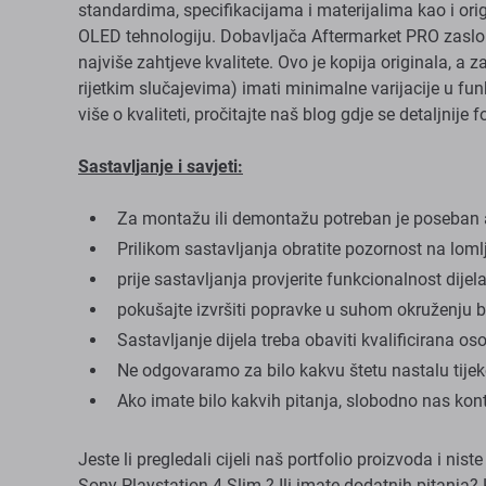
standardima, specifikacijama i materijalima kao i ori
OLED tehnologiju. Dobavljača Aftermarket PRO zaslon
najviše zahtjeve kvalitete. Ovo je kopija originala, 
rijetkim slučajevima) imati minimalne varijacije u funkc
više o kvaliteti, pročitajte naš blog gdje se detaljnije
Sastavljanje i savjeti:
Za montažu ili demontažu potreban je poseban al
Prilikom sastavljanja obratite pozornost na loml
prije sastavljanja provjerite funkcionalnost dijel
pokušajte izvršiti popravke u suhom okruženju be
Sastavljanje dijela treba obaviti kvalificirana os
Ne odgovaramo za bilo kakvu štetu nastalu tijek
Ako imate bilo kakvih pitanja, slobodno nas kon
Jeste li pregledali cijeli naš portfolio proizvoda i nis
Sony Playstation 4 Slim ? Ili imate dodatnih pitanja?