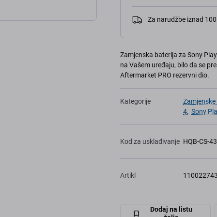
Za narudžbe iznad 10
Zamjenska baterija za Sony Playst
na Vašem uređaju, bilo da se pre
Aftermarket PRO rezervni dio.
Kategorije
Zamjenske b
4
,
Sony Pla
Kod za usklađivanje
HQB-CS-4
Artikl
11002274
Dodaj na listu