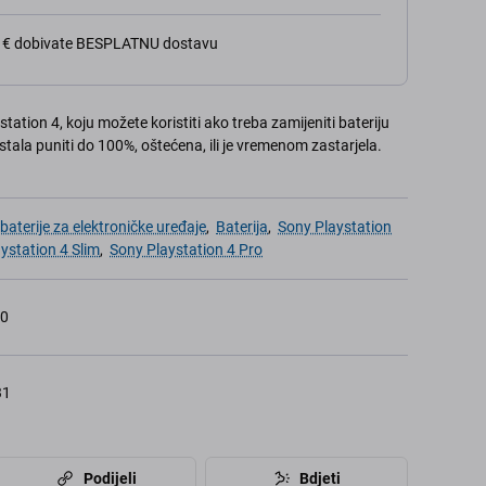
0 € dobivate BESPLATNU dostavu
ation 4, koju možete koristiti ako treba zamijeniti bateriju
stala puniti do 100%, oštećena, ili je vremenom zastarjela.
aterije za elektroničke uređaje
,
Baterija
,
Sony Playstation
ystation 4 Slim
,
Sony Playstation 4 Pro
30
31
Podijeli
Bdjeti