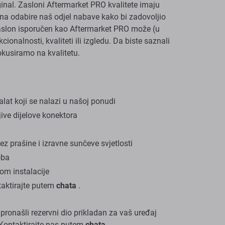
ginal. Zasloni Aftermarket PRO kvalitete imaju
a odabire naš odjel nabave kako bi zadovoljio
a zaslon isporučen kao Aftermarket PRO može (u
ionalnosti, kvaliteti ili izgledu. Da biste saznali
 fokusiramo na kvalitetu.
at koji se nalazi u našoj ponudi
jive dijelove konektora
a
z prašine i izravne sunčeve svjetlosti
oba
om instalacije
taktirajte putem
chata
.
te pronašli rezervni dio prikladan za vaš uređaj
 Kontaktirajte nas putem
chata
.